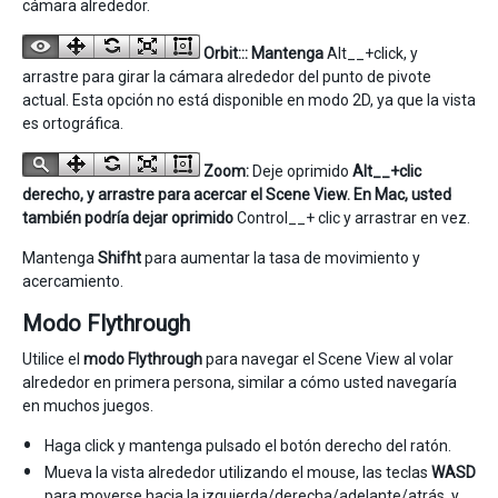
cámara alrededor.
Orbit::: Mantenga
Alt__+click, y
arrastre para girar la cámara alrededor del punto de pivote
actual. Esta opción no está disponible en modo 2D, ya que la vista
es ortográfica.
Zoom:
Deje oprimido
Alt__+clic
derecho, y arrastre para acercar el Scene View. En Mac, usted
también podría dejar oprimido
Control__+ clic y arrastrar en vez.
Mantenga
Shifht
para aumentar la tasa de movimiento y
acercamiento.
Modo Flythrough
Utilice el
modo Flythrough
para navegar el Scene View al volar
alrededor en primera persona, similar a cómo usted navegaría
en muchos juegos.
Haga click y mantenga pulsado el botón derecho del ratón.
Mueva la vista alrededor utilizando el mouse, las teclas
WASD
para moverse hacia la izquierda/derecha/adelante/atrás, y