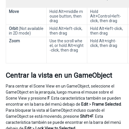
Move
Hold Alt+middle m
Hold
ouse button, then
Alt+Control+left-
drag
click, then drag
Orbit
(Not available
Hold Alt+left-click,
Hold Alt+left-click,
in 2D mode)
then drag
then drag
Zoom
Use the scroll whe
Hold Alt+right-
el, or hold Alt+right
click, then drag
-click, then drag
Centrar la vista en un GameObject
Para centrar el Scene View en un GameObject, seleccione el
GameObject en la jerarquía, luego mueva el mouse sobre el
Scene View y presione
F
. Esta característica también se pueden
encontrar en la barra del menú debajo de
Edit
>
Frame Selected
.
Para bloquear la vista al GameObject incluso cuando el
GameObject se está moviendo, presione
Shift+F
. Esta
característica también se puede encontrar en la barra del menú
debajo de
Edit
>
Lock View to Selected
.