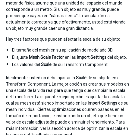
motor de física asume que una unidad del espacio del mundo
corresponde a un metro. Si un objeto es muy grande, puede
parecer que cayera en “cámara lenta”; la simulación es
actualmente correcta ya que efectivamente, usted está viendo
un objeto muy grande caer una gran distancia.
Hay tres factores que pueden afectar la escala de su objeto:
El tamaño del mesh en su aplicación de modelado 3D.
El ajuste
Mesh Scale Factor
en las
Import Settings
del objeto.
Los valores del
Scale
de su Transform Component.
Idealmente, usted no debe ajustar la
Scale
de su objeto en el
Transform Component. La mejor opción es crear sus modelos en
una escala de la vida real para que tenga que cambiar la escala
del Transform. La siguiente mejor opción es ajustar la escala la
cual su mesh está siendo importado en las
Import Settings
de su
mesh individual. Ciertas optimizaciones ocurren basadas en el
tamaño de importación, e instanciando un objeto que tiene un
valor de escala adjustado puede disminuir el rendimiento. Para
más información, ver la sección acerca de optimizar la escala en
la página del
Rigidbody
component.