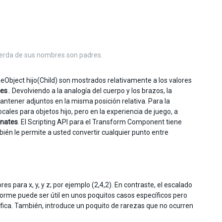
uierda de sus nombres son padres.
eObject hijo(Child) son mostrados relativamente a los valores
tes
.. Devolviendo a la analogía del cuerpo y los brazos, la
tener adjuntos en la misma posición relativa. Para la
ales para objetos hijo, pero en la experiencia de juego, a
inates
. El Scripting API para el Transform Component tiene
bién le permite a usted convertir cualquier punto entre
s para x, y, y z; por ejemplo (2,4,2). En contraste, el escalado
niforme puede ser útil en unos poquitos casos específicos pero
áfica. También, introduce un poquito de rarezas que no ocurren