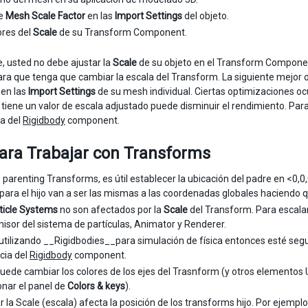
te
Mesh Scale Factor
en las
Import Settings
del objeto.
ores del
Scale
de su Transform Component.
, usted no debe ajustar la
Scale
de su objeto en el Transform Component
para que tenga que cambiar la escala del Transform. La siguiente mejor o
 en las
Import Settings
de su mesh individual. Ciertas optimizaciones o
 tiene un valor de escala adjustado puede disminuir el rendimiento. Par
na del
Rigidbody
component.
ara Trabajar con Transforms
parenting Transforms, es útil establecer la ubicación del padre en <0,0,0
 para el hijo van a ser las mismas a las coordenadas globales haciendo que
ticle Systems
no son afectados por la
Scale
del Transform. Para escalar
misor del sistema de partículas, Animator y Renderer.
 utilizando __Rigidbodies__para simulación de física entonces esté segu
cia del
Rigidbody
component.
uede cambiar los colores de los ejes del Trasnform (y otros elementos U
onar el panel de
Colors & keys
).
 la Scale (escala) afecta la posición de los transforms hijo. Por ejemplo 