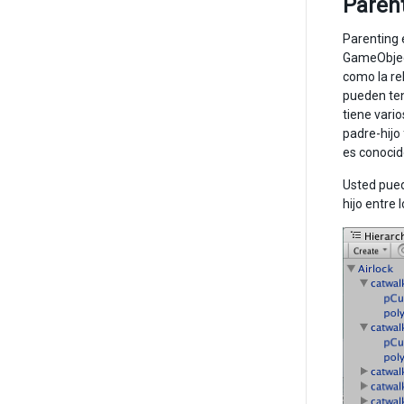
Paren
Parenting 
GameObjec
como la re
pueden ten
tiene vario
padre-hij
es conoci
Usted pued
hijo entre