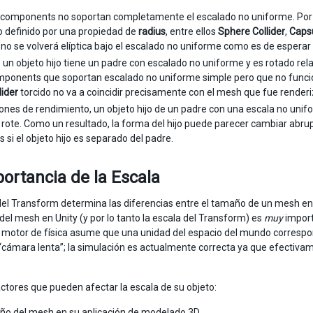
 components no soportan completamente el escalado no uniforme. Por 
o definido por una propiedad de
radius
, entre ellos
Sphere Collider
,
Capsu
r no se volverá elíptica bajo el escalado no uniforme como es de esperar
un objeto hijo tiene un padre con escalado no uniforme y es rotado rel
ponents que soportan escalado no uniforme simple pero que no funci
lider
torcido no va a coincidir precisamente con el mesh que fue render
ones de rendimiento, un objeto hijo de un padre con una escala no uni
rote. Como un resultado, la forma del hijo puede parecer cambiar ab
 si el objeto hijo es separado del padre.
ortancia de la Escala
del Transform determina las diferencias entre el tamaño de un mesh en
del mesh en Unity (y por lo tanto la escala del Transform) es
muy
import
l motor de física asume que una unidad del espacio del mundo correspo
“cámara lenta”; la simulación es actualmente correcta ya que efectiva
actores que pueden afectar la escala de su objeto:
ño del mesh en su aplicación de modelado 3D.