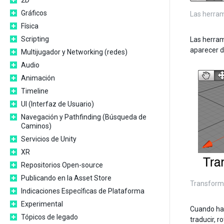
2D
Gráficos
Las herram
Física
Scripting
Las herram
aparecer d
Multijugador y Networking (redes)
Audio
Animación
Timeline
UI (Interfaz de Usuario)
Navegación y Pathfinding (Búsqueda de
Caminos)
Servicios de Unity
XR
Repositorios Open-source
Publicando en la Asset Store
Transform
Indicaciones Específicas de Plataforma
Experimental
Cuando hace
Tópicos de legado
traducir, r