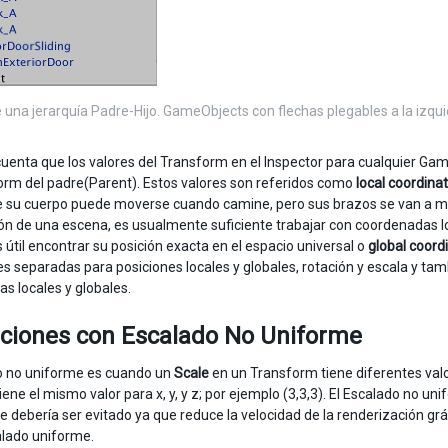
 una jerarquía Padre-Hijo. GameObjects con flechas plegables a la izq
uenta que los valores del Transform en el Inspector para cualquier Gam
orm del padre(Parent). Estos valores son referidos como
local coordina
e su cuerpo puede moverse cuando camine, pero sus brazos se van a man
ón de una escena, es usualmente suficiente trabajar con coordenadas loc
útil encontrar su posición exacta en el espacio universal o
global coord
s separadas para posiciones locales y globales, rotación y escala y tam
s locales y globales.
aciones con Escalado No Uniforme
o no uniforme es cuando un
Scale
en un Transform tiene diferentes valore
ene el mismo valor para x, y, y z; por ejemplo (3,3,3). El Escalado no u
 debería ser evitado ya que reduce la velocidad de la renderización gr
alado uniforme.