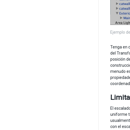
Ejemplo de
Tenga en c
del Transf
posición d
construcci
menudo es 
propiedade
coordenada
Limit
El escalad
uniforme ti
usualmente
con el esc