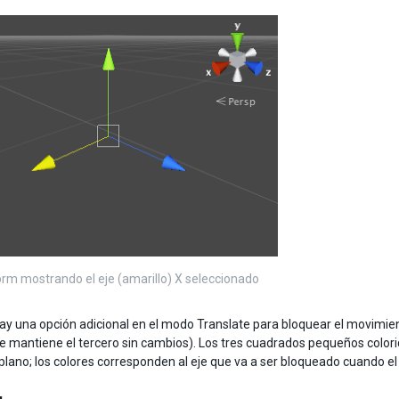
rm mostrando el eje (amarillo) X seleccionado
y una opción adicional en el modo Translate para bloquear el movimiento 
e mantiene el tercero sin cambios). Los tres cuadrados pequeños colorid
plano; los colores corresponden al eje que va a ser bloqueado cuando el 