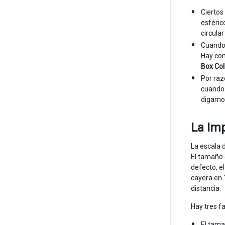
Ciertos
esféric
circula
Cuando 
Hay com
Box Col
Por raz
cuando 
digamos
La Imp
La escala 
El tamaño 
defecto, e
cayera en 
distancia.
Hay tres f
El tama