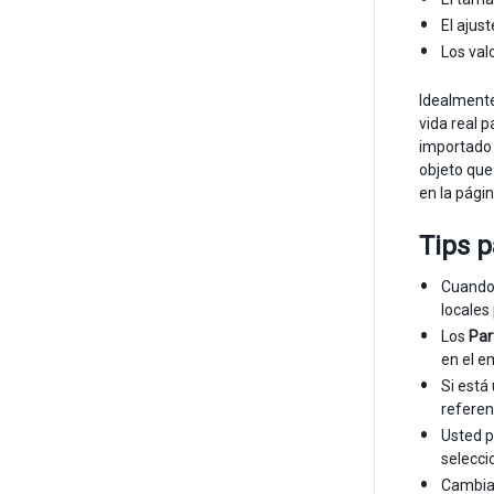
El ajus
Los val
Idealmente
vida real 
importado
objeto que
en la pági
Tips p
Cuando 
locales
Los
Par
en el e
Si está
referen
Usted p
selecci
Cambiar