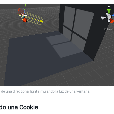
 de una directional light simulando la luz de una ventana
do una Cookie