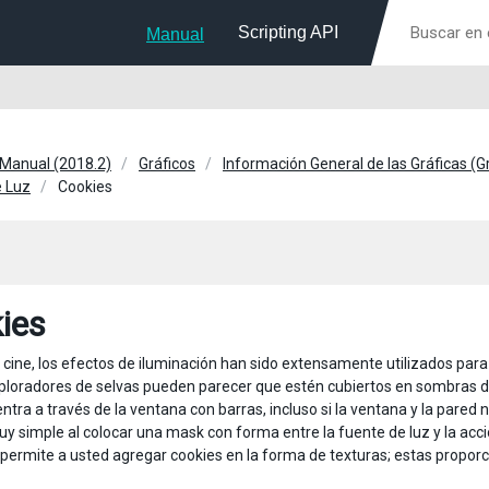
Scripting API
Manual
 Manual (2018.2)
Gráficos
Información General de las Gráficas (
e Luz
Cookies
ies
y cine, los efectos de iluminación han sido extensamente utilizados par
xploradores de selvas pueden parecer que estén cubiertos en sombras 
 entra a través de la ventana con barras, incluso si la ventana y la par
y simple al colocar una mask con forma entre la fuente de luz y la ac
e permite a usted agregar cookies en la forma de texturas; estas propo