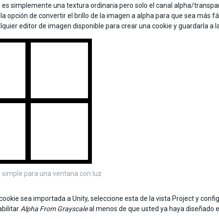
 es simplemente una textura ordinaria pero solo el canal alpha/transpar
 la opción de convertir el brillo de la imagen a alpha para que sea más 
alquier editor de imagen disponible para crear una cookie y guardarla a 
 simple para una ventana con luz
ookie sea importada a Unity, seleccione esta de la vista Project y confi
bilitar
Alpha From Grayscale
al menos de que usted ya haya diseñado e