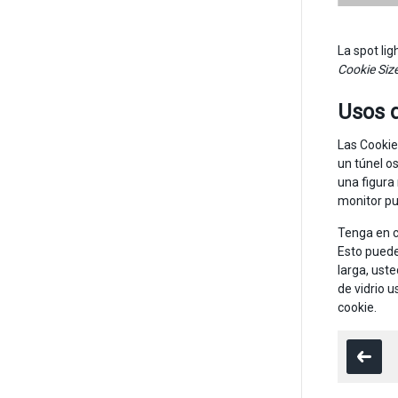
La spot lig
Cookie Siz
Usos 
Las Cookie
un túnel os
una figura
monitor pue
Tenga en c
Esto puede
larga, uste
de vidrio 
cookie.