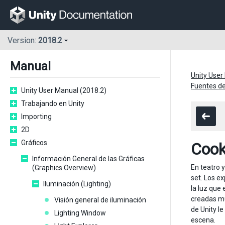
Version:
2018.2
Manual
Unity User
Fuentes d
Unity User Manual (2018.2)
Trabajando en Unity
Importing
2D
Gráficos
Cook
Información General de las Gráficas
En teatro 
(Graphics Overview)
set. Los e
Iluminación (Lighting)
la luz que
creadas mu
Visión general de iluminación
de Unity l
Lighting Window
escena.