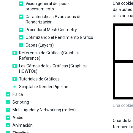
Una cookie
Visión general del post-
procesamiento
da a usted
utilizar cu
Características Avanzadas de
Renderización
Procedural Mesh Geometry
Optimizando el Rendimiento Gráfico
Capas (Layers)
Referencia de Gráficas(Graphics
Reference)
Los Cómos de las Gráficas (Graphics
HOWTOs)
Tutoriales de Gráficas
Scriptable Render Pipeline
Física
Scripting
Una cookie
Multijugador y Networking (redes)
Audio
Cuando la c
Animación
también ha