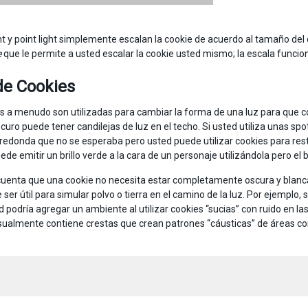
ht y point light simplemente escalan la cookie de acuerdo al tamaño del c
e
que le permite a usted escalar la cookie usted mismo; la escala funci
de Cookies
s a menudo son utilizadas para cambiar la forma de una luz para que coi
curo puede tener candilejas de luz en el techo. Si usted utiliza unas sp
 redonda que no se esperaba pero usted puede utilizar cookies para restr
de emitir un brillo verde a la cara de un personaje utilizándola pero el b
uenta que una cookie no necesita estar completamente oscura y blanca 
 ser útil para simular polvo o tierra en el camino de la luz. Por ejempl
d podría agregar un ambiente al utilizar cookies “sucias” con ruido en la
usualmente contiene crestas que crean patrones “cáusticas” de áreas con