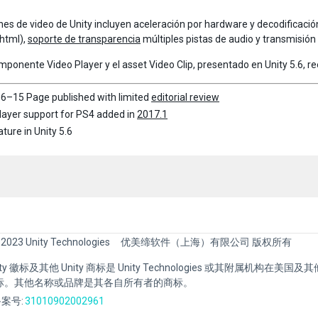
nes de video de Unity incluyen aceleración por hardware y decodificaci
.html),
soporte de transparencia
múltiples pistas de audio y transmisión 
mponente Video Player y el asset Video Clip, presentado en Unity 5.6, re
6–15 Page published with limited
editorial review
layer support for PS4 added in
2017.1
ture in Unity 5.6
 2023 Unity Technologies
优美缔软件（上海）有限公司 版权所有
Unity 徽标及其他 Unity 商标是 Unity Technologies 或其附属机构在美
标。其他名称或品牌是其各自所有者的商标。
案号:
31010902002961