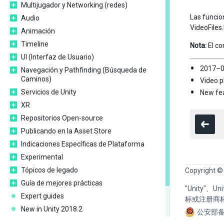
Multijugador y Networking (redes)
Las funcio
Audio
VideoFiles
Animación
Timeline
Nota:
El co
UI (Interfaz de Usuario)
2017–0
Navegación y Pathfinding (Búsqueda de
Caminos)
Video p
Servicios de Unity
New fea
XR
Repositorios Open-source
Publicando en la Asset Store
Indicaciones Específicas de Plataforma
Experimental
Tópicos de legado
Copyright ©
Guía de mejores prácticas
"Unity"、
Expert guides
标或注册商
New in Unity 2018.2
公安部备
Packages Documentation