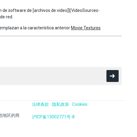
ón de software de [archivos de video]](VideoSources-
de red.
emplazan a la característica anterior
Movie Textures
法律条款
隐私政策
Cookies
国及其他地区的商
沪ICP备13002771号-8