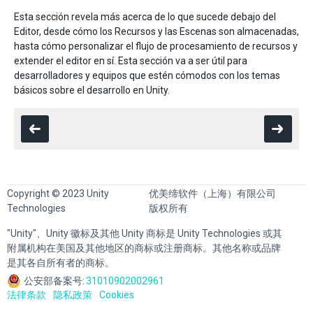
Esta sección revela más acerca de lo que sucede debajo del
Editor, desde cómo los Recursos y las Escenas son almacenadas,
hasta cómo personalizar el flujo de procesamiento de recursos y
extender el editor en sí. Esta sección va a ser útil para
desarrolladores y equipos que estén cómodos con los temas
básicos sobre el desarrollo en Unity.
Copyright © 2023 Unity
优美缔软件（上海）有限公司
Technologies
版权所有
"Unity"、Unity 徽标及其他 Unity 商标是 Unity Technologies 或其
附属机构在美国及其他地区的商标或注册商标。其他名称或品牌
是其各自所有者的商标。
公安部备案号:
31010902002961
法律条款
隐私政策
Cookies