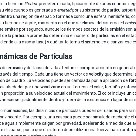
cula tiene un
lifetime
predeterminado, típicamente de unos cuantos segun
su vida cuando es generada o
emitted
por su sistema de partículas(part
 dentro una región de espacio formada como una esfera, hemisferio, cono
su tiempo se agote, momento en el que se elimina del sistema. El
emiss
 se emiten por segundo, aunque los tiempos exactos de la emisión son as
til de la partícula promedio determina el número de partículas en el esta
diendo a la misma tasa) y qué tanto toma el sistema en alcanzar ese e
námicas de Partículas
s de emisión y del lapso de vida afectan el comportamiento en general d
través del tiempo. Cada una tiene un vector de
velocity
que determina la
ión de cuadro. La velocidad puede ser cambiada por la aplicación de
for
as alrededor por una
wind zone
en un Terreno. El color, tamaño y rotac
 en proporción a su velocidad actual del movimiento. El color incluye un
anecerse gradualmente dentro y fuera de la existencia en lugar de 
ombinaciones, las dinámicas de partículas pueden ser usadas para sim
onvincente. Por ejemplo, una cascada puede ser simulada mediante el 
 de agua simplemente caigan por gravedad, acelerando a medida que av
te disiparse, por lo que el sistema debe utilizar una fuerza hacia arrib