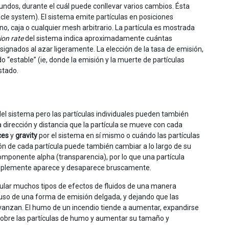
dos, durante el cuál puede conllevar varios cambios. Ésta
icle system). El sistema emite partículas en posiciones
, caja o cualquier mesh arbitrario. La partícula es mostrada
ion rate
del sistema indica aproximadamente cuántas
ignados al azar ligeramente. La elección de la tasa de emisión,
do “estable” (ie, donde la emisión y la muerte de partículas
stado.
el sistema pero las partículas individuales pueden también
 dirección y distancia que la partícula se mueve con cada
ces
y
gravity
por el sistema en sí mismo o cuándo las partículas
ión de cada partícula puede también cambiar a lo largo de su
 componente alpha (transparencia), por lo que una partícula
simplemente aparece y desaparece bruscamente.
ular muchos tipos de efectos de fluidos de una manera
uso de una forma de emisión delgada, y dejando que las
anzan. El humo de un incendio tiende a aumentar, expandirse
a sobre las partículas de humo y aumentar su tamaño y