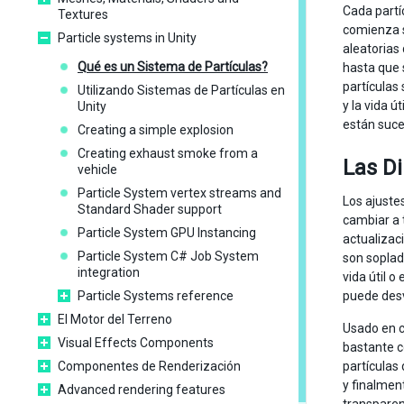
Cada partí
Textures
comienza 
Particle systems in Unity
aleatorias
Qué es un Sistema de Partículas?
hasta que 
partículas
Utilizando Sistemas de Partículas en
y la vida ú
Unity
están suce
Creating a simple explosion
Creating exhaust smoke from a
Las Di
vehicle
Particle System vertex streams and
Los ajuste
Standard Shader support
cambiar a 
Particle System GPU Instancing
actualizac
Particle System C# Job System
son soplad
integration
vida útil o
Particle Systems reference
puede desv
El Motor del Terreno
Usado en c
Visual Effects Components
bastante c
Componentes de Renderización
partículas
y finalmen
Advanced rendering features