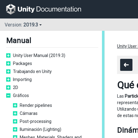
Version:
2019.3
Manual
Unity User
Unity User Manual (2019.3)
Packages
Trabajando en Unity
Importing
Qué 
2D
Gráficos
Las
Particl
representa
Render pipelines
Utilizando
Cámaras
de estas n
Post-processing
Dinám
Iluminación (Lighting)
Meshes, Materials, Shaders and