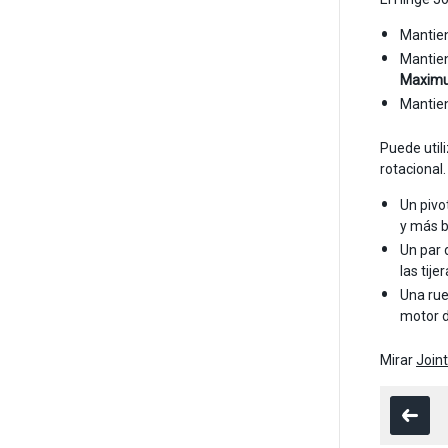
Mantien
Mantien
Maximu
Mantien
Puede util
rotacional.
Un pivo
y más b
Un par 
las tijer
Una rue
motor d
Mirar
Join