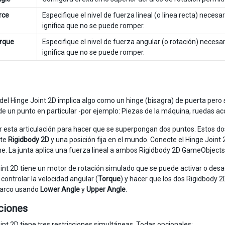
rce
Especifique el nivel de fuerza lineal (o línea recta) necesar
ignifica que no se puede romper.
rque
Especifique el nivel de fuerza angular (o rotación) necesari
ignifica que no se puede romper.
del Hinge Joint 2D implica algo como un hinge (bisagra) de puerta pero
de un punto en particular -por ejemplo: Piezas de la máquina, ruedas ac
 esta articulación para hacer que se superpongan dos puntos. Estos 
te
Rigidbody 2D
y una posición fija en el mundo. Conecte el Hinge Joint
e. La junta aplica una fuerza lineal a ambos Rigidbody 2D GameObject
oint 2D tiene un motor de rotación simulado que se puede activar o desa
controlar la velocidad angular (
Torque
) y hacer que los dos Rigidbody 2
l arco usando
Lower Angle
y
Upper Angle
.
ciones
oint 2D tiene tres restricciones simultáneas. Todas opcionales: