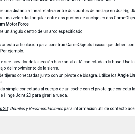
e una distancia lineal relativa entre dos puntos de anclaje en dos Rig
e una velocidad angular entre dos puntos de anclaje en dos GameObjec
m Motor Force
.
e un ángulo dentro de un arco especificado.
izar esta articulación para construir GameObjects físicos que deben c
 Por ejemplo:
te see-saw donde la sección horizontal está conectada a la base. Use l
ajo del movimiento de la sierra.
de tijeras conectadas junto con un pivote de bisagra. Utilice los
Angle Li
as.
da simple conectada al cuerpo de un coche con el pivote que conecta la 
e Hinge Joint 2D para girar la rueda.
ts 2D
:
Detalles y Recomendaciones
para información útil de contexto acer