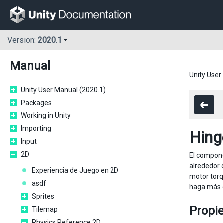
Version:
2020.1
Manual
Unity User
Unity User Manual (2020.1)
Packages
Working in Unity
Importing
Hing
Input
2D
El compon
alrededor 
Experiencia de Juego en 2D
motor torq
asdf
haga más d
Sprites
Propi
Tilemap
Physics Reference 2D