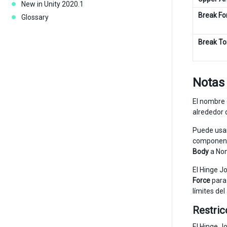
New in Unity 2020.1
Break Fo
Glossary
Break To
Notas
El nombre 
alrededor 
Puede usar
componen
Body
a Non
El Hinge J
Force
para 
límites de
Restric
El Hinge J