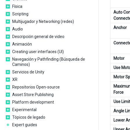
Física
Auto Con
Scripting
Connect
Multijugador y Networking (redes)
Anchor
Audio
Descripción general de video
Connect
Animación
Creating user interfaces (UI)
Motor
Navegación y Pathfinding (Búsqueda de
Caminos)
Use Mot
Servicios de Unity
Motor S
XR
Maximum
Repositorios Open-source
Force
Asset Store Publishing
Use Limi
Platform development
Experimental
Angle Li
Tópicos de legado
Lower A
Expert guides
Upper An