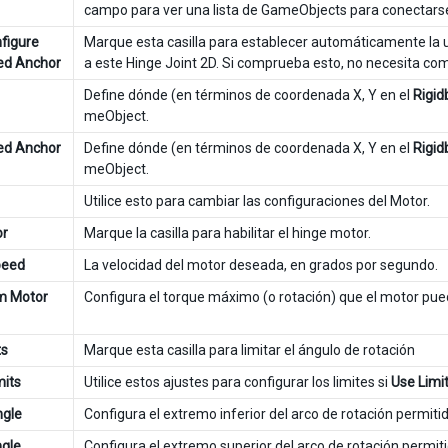
campo para ver una lista de GameObjects para conectars
figure
Marque esta casilla para establecer automáticamente la u
ed Anchor
a este Hinge Joint 2D. Si comprueba esto, no necesita c
Define dónde (en términos de coordenada X, Y en el
Rigid
meObject.
ed Anchor
Define dónde (en términos de coordenada X, Y en el
Rigid
meObject.
Utilice esto para cambiar las configuraciones del Motor.
or
Marque la casilla para habilitar el hinge motor.
peed
La velocidad del motor deseada, en grados por segundo.
 Motor
Configura el torque máximo (o rotación) que el motor pued
ts
Marque esta casilla para limitar el ángulo de rotación
mits
Utilice estos ajustes para configurar los limites si
Use Limi
ngle
Configura el extremo inferior del arco de rotación permitido
gle
Configura el extremo superior del arco de rotación permitid