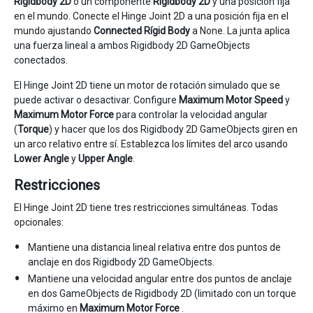
Rigidbody 2D
o un componente
Rigidbody 2D
y una posición fija
en el mundo. Conecte el Hinge Joint 2D a una posición fija en el
mundo ajustando
Connected Rígid Body
a None. La junta aplica
una fuerza lineal a ambos Rigidbody 2D GameObjects
conectados.
El Hinge Joint 2D tiene un motor de rotación simulado que se
puede activar o desactivar. Configure
Maximum Motor Speed
y
Maximum Motor Force
para controlar la velocidad angular
(
Torque
) y hacer que los dos Rigidbody 2D GameObjects giren en
un arco relativo entre sí. Establezca los límites del arco usando
Lower Angle
y
Upper Angle
.
Restricciones
El Hinge Joint 2D tiene tres restricciones simultáneas. Todas
opcionales:
Mantiene una distancia lineal relativa entre dos puntos de
anclaje en dos Rigidbody 2D GameObjects.
Mantiene una velocidad angular entre dos puntos de anclaje
en dos GameObjects de Rigidbody 2D (limitado con un torque
máximo en
Maximum Motor Force
.