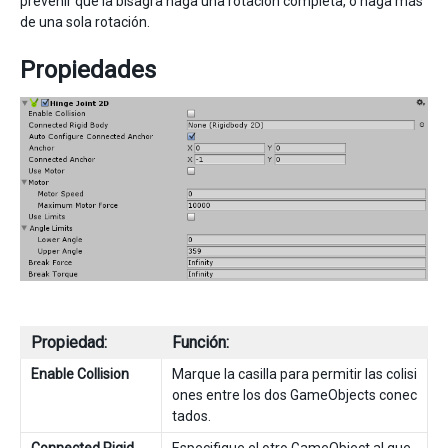
prevenir que la bisagra haga una rotación completa, o haga más
de una sola rotación.
Propiedades
Propiedad:
Función:
Enable Collision
Marque la casilla para permitir las colisi
ones entre los dos GameObjects conec
tados.
Connected Rigid
Especifique el otro GameObject al que