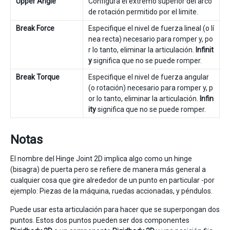
Upper Angle
Configura el extremo superior del arco
de rotación permitido por el limite.
Break Force
Especifique el nivel de fuerza lineal (o lí
nea recta) necesario para romper y, po
r lo tanto, eliminar la articulación.
Infinit
y
significa que no se puede romper.
Break Torque
Especifique el nivel de fuerza angular
(o rotación) necesario para romper y, p
or lo tanto, eliminar la articulación.
Infin
ity
significa que no se puede romper.
Notas
El nombre del Hinge Joint 2D implica algo como un hinge
(bisagra) de puerta pero se refiere de manera más general a
cualquier cosa que gire alrededor de un punto en particular -por
ejemplo: Piezas de la máquina, ruedas accionadas, y péndulos.
Puede usar esta articulación para hacer que se superpongan dos
puntos. Estos dos puntos pueden ser dos componentes