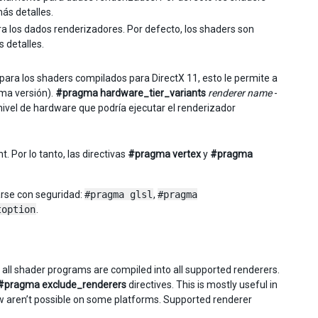
ás detalles.
ra los dados renderizadores. Por defecto, los shaders son
 detalles.
ara los shaders compilados para DirectX 11, esto le permite a
ima versión).
#pragma hardware_tier_variants
renderer name
-
ivel de hardware que podría ejecutar el renderizador
Por lo tanto, las directivas
#pragma vertex
y
#pragma
arse con seguridad:
#pragma glsl
,
#pragma
toption
.
 all shader programs are compiled into all supported renderers.
#pragma exclude_renderers
directives. This is mostly useful in
w aren’t possible on some platforms. Supported renderer