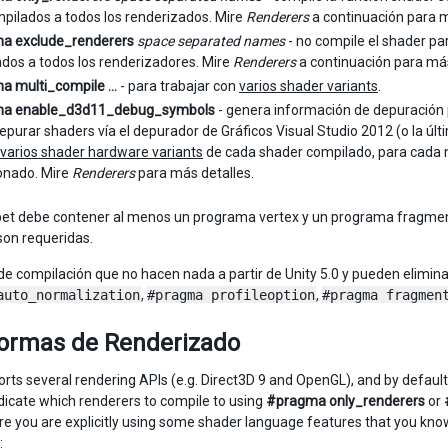
pilados a todos los renderizados. Mire
Renderers
a continuación para m
a exclude_renderers
space separated names
- no compile el shader pa
dos a todos los renderizadores. Mire
Renderers
a continuación para más
a multi_compile …
- para trabajar con
varios shader variants
.
a enable_d3d11_debug_symbols
- genera información de depuración p
epurar shaders vía el depurador de Gráficos Visual Studio 2012 (o la últ
varios shader hardware variants
de cada shader compilado, para cada n
onado. Mire
Renderers
para más detalles.
et debe contener al menos un programa vertex y un programa fragment. 
on requeridas.
 de compilación que no hacen nada a partir de Unity 5.0 y pueden elimin
auto_normalization
,
#pragma profileoption
,
#pragma fragmen
formas de Renderizado
orts several rendering APIs (e.g. Direct3D 9 and OpenGL), and by default
dicate which renderers to compile to using
#pragma only_renderers
or
e you are explicitly using some shader language features that you kno
: