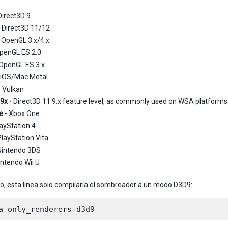
Direct3D 9
 Direct3D 11/12
 OpenGL 3.x/4.x
penGL ES 2.0
OpenGL ES 3.x
 iOS/Mac Metal
 Vulkan
9x
- Direct3D 11 9.x feature level, as commonly used on WSA platforms
e
- Xbox One
layStation 4
PlayStation Vita
Nintendo 3DS
intendo Wii U
o, esta linea solo compilaría el sombreador a un modo D3D9: