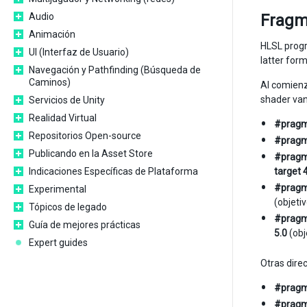
Audio
Fragm
Animación
HLSL prog
UI (Interfaz de Usuario)
latter for
Navegación y Pathfinding (Búsqueda de
Caminos)
Al comienz
shader van
Servicios de Unity
Realidad Virtual
#pragm
Repositorios Open-source
#pragm
Publicando en la Asset Store
#pragm
Indicaciones Específicas de Plataforma
target 
#pragm
Experimental
(objetiv
Tópicos de legado
#pragm
Guía de mejores prácticas
5.0
(obj
Expert guides
Otras dire
#pragm
#pragm