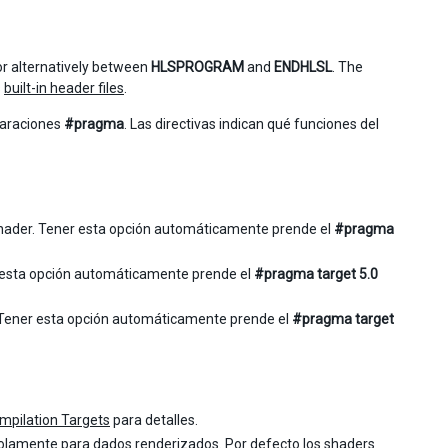
r alternatively between
HLSPROGRAM
and
ENDHLSL
. The
s
built-in header files
.
laraciones
#pragma
. Las directivas indican qué funciones del
ader. Tener esta opción automáticamente prende el
#pragma
 esta opción automáticamente prende el
#pragma target 5.0
ener esta opción automáticamente prende el
#pragma target
mpilation Targets
para detalles.
solamente para dados renderizados. Por defecto los shaders