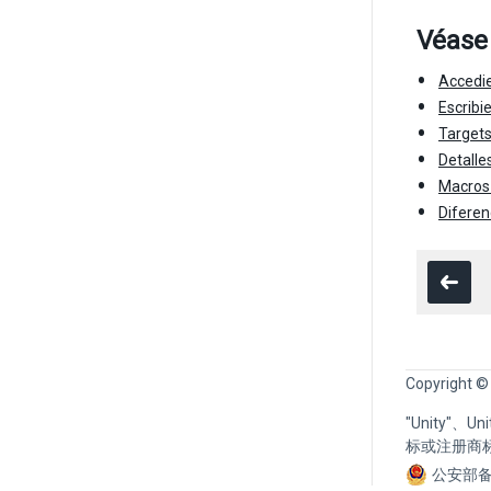
Véase
Accedie
Escribi
Targets
Detalle
Macros
Diferen
Copyright ©
"Unity"、
标或注册商
公安部备