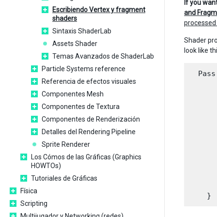
If you want
Escribiendo Vertex y fragment
and Fragm
shaders
processed
Sintaxis ShaderLab
Shader pro
Assets Shader
look like th
Temas Avanzados de ShaderLab
Particle Systems reference
  Pass 
Referencia de efectos visuales
      
Componentes Mesh
      
Componentes de Textura
      
Componentes de Renderización
      
Detalles del Rendering Pipeline
      
Sprite Renderer
      
Los Cómos de las Gráficas (Graphics
HOWTOs)
      
Tutoriales de Gráficas
      
Física
Scripting
Multijugador y Networking (redes)