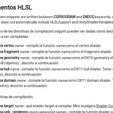
entos HLSL
ram snippets are written between
CGPROGRAM
and
ENDCG
keywords, o
m does
not
automatically include HLSLSupport and UnityShaderVariable
o de las directivas de compilación snippet pueden ser dadas como dec
 a ser compiladas:
a vertex
name
- compile la función
name
como el vertex shader.
a fragment
name
- compile la función
name
como el fragment shader.
a geometry
name
- compile la función
name
como el DX10 geometry sh
4.0
(objetivo) , descrito a continuación.
a hull
name
- compile la función
name
como el DX11 hull shader. Tener
o), descrito a continuación.
a domain
name
- compile la función
name
como DX11 domain shader. T
etivo), descrito a continuación.
ctivas de compilación;
a target
name
- qué shader target a compilar. Mire la página
Shader Co
a only_renderers
space separated names
- compile la función shader 