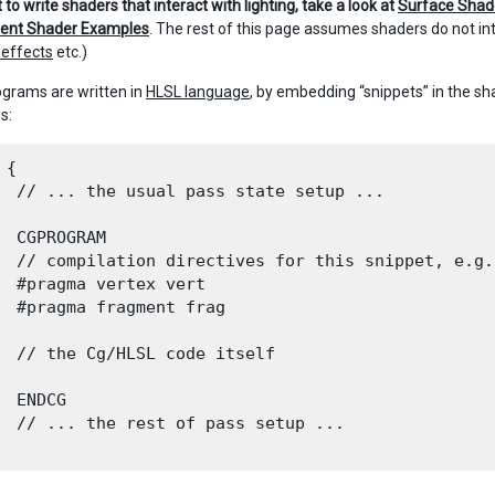
 to write shaders that interact with lighting, take a look at
Surface Shad
ent Shader Examples
. The rest of this page assumes shaders do not int
 effects
etc.)
grams are written in
HLSL language
, by embedding “snippets” in the s
is:
{

  // ... the usual pass state setup ...

  CGPROGRAM

  // compilation directives for this snippet, e.g.:
  #pragma vertex vert

  #pragma fragment frag

  // the Cg/HLSL code itself

  ENDCG

  // ... the rest of pass setup ...
