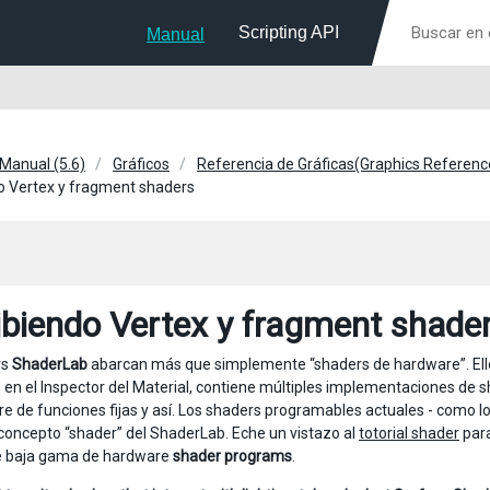
Scripting API
Manual
 Manual (5.6)
Gráficos
Referencia de Gráficas(Graphics Referenc
o Vertex y fragment shaders
ibiendo Vertex y fragment shade
rs
ShaderLab
abarcan más que simplemente “shaders de hardware”. Ell
en el Inspector del Material, contiene múltiples implementaciones de s
e de funciones fijas y así. Los shaders programables actuales - como 
 concepto “shader” del ShaderLab. Eche un vistazo al
totorial shader
para
e baja gama de hardware
shader programs
.