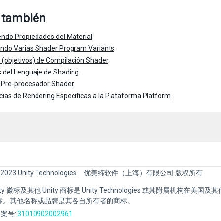
 también
ndo Propiedades del Material
.
endo Varias Shader Program Variants
.
 (objetivos) de Compilación Shader
.
s del Lenguaje de Shading
.
 Pre-procesador Shader
.
cias de Rendering Especificas a la Plataforma Platform
.
 2023 Unity Technologies
优美缔软件（上海）有限公司 版权所有
Unity 徽标及其他 Unity 商标是 Unity Technologies 或其附属机构在美
标。其他名称或品牌是其各自所有者的商标。
案号:
31010902002961