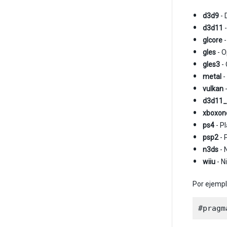
d3d9
- 
d3d11
-
glcore
-
gles
- O
gles3
- 
metal
-
vulkan
-
d3d11_
xboxon
ps4
- P
psp2
- 
n3ds
- 
wiiu
- N
Por ejempl