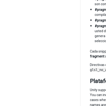
son com
#pragm
compila
#pragm
#pragm
usted d
genera
selecci
Cada snipp
fragment
s
Directivas
glsl_no_
Plata
Unity supp
You can in
cases wher
names are