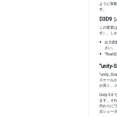
ように挙
す。
D3D9
この変更
す）。しか
出力変数
さい。
“floa
“unit
“unity_
スケールか
が高く、
Unity
ます。それ
代わりに
点シェー