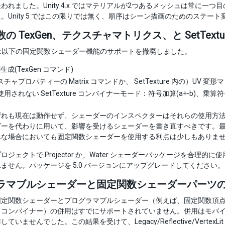
われました。Unity 4.x ではマテリアルが2つあるメッシュは常に一
。Unity 5 ではこの限りでは無く、順序はシーン描画のためのステー
の TexGen、テクスチャマトリクス、と SetTe
 5.0 は以下の固定関数シェーダー機能のサポートを撤廃しました。
標生成(TexGen コマンド)
チャプロパティーの Matrix コマンドか、 SetTexture 内の）UV 変
用されない SetTexture コンバイナーモード：符号加算(a+-b)、乗算符
れも現在は動作せず、シェーダーのインスペクターはそれらの使用方法に
ダーを代わりに用いて、影響を受けるシェーダーを書き直すべきです。
んな場合においても固定関数シェーダーを使用する利点は少しもありま
ロジェクトで Projector か、Water シェーダーパッケージを合
ません。パッケージを 5.0 バージョンにアップグレードしてください。
ラマブルシェーダーと固定関数シェーダーパーツ
固定関数シェーダーとプログラマブルシェーダー（例えば、固定関数頂
コンバイナー）の併用はすでにサポートされていません。併用はモバイルやコ
していませんでした。この結果を受けて、Legacy/Reflective/Ver