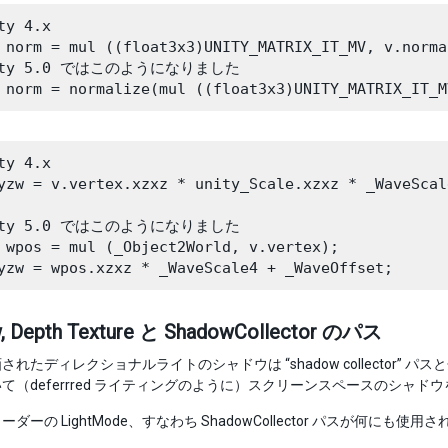
ty 4.x

 norm = mul ((float3x3)UNITY_MATRIX_IT_MV, v.norma
nity 5.0 ではこのようになりました

ty 4.x

yzw = v.vertex.xzxz * unity_Scale.xzxz * _WaveScal
nity 5.0 ではこのようになりました

 wpos = mul (_Object2World, v.vertex);

, Depth Texture と ShadowCollector のパス
されたディレクショナルライトのシャドウは “shadow collector
て（deferrred ライティングのように）スクリーンスペースのシャド
ーダーの LightMode、すなわち ShadowCollector パスが
。