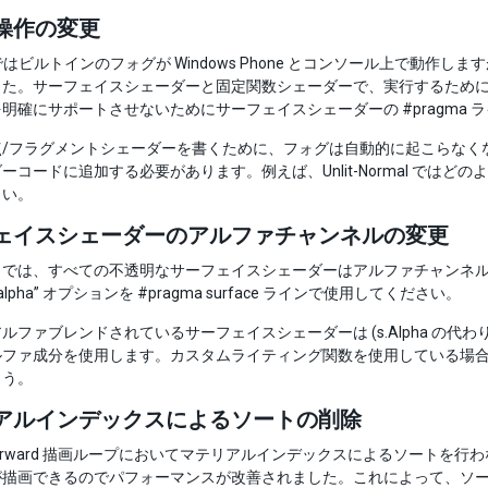
操作の変更
 5.0 ではビルトインのフォグが Windows Phone とコンソール上
た。サーフェイスシェーダーと固定関数シェーダーで、実行するために
明確にサポートさせないためにサーフェイスシェーダーの #pragma ライ
/フラグメントシェーダーを書くために、フォグは自動的に起こらなくなりました。#
ーコードに追加する必要があります。例えば、Unlit-Normal で
さい。
ェイスシェーダーのアルファチャンネルの変更
では、すべての不透明なサーフェイスシェーダーはアルファチャンネルに 1
palpha” オプションを #pragma surface ラインで使用してください。
ルファブレンドされているサーフェイスシェーダーは (s.Alpha の
ファ成分を使用します。カスタムライティング関数を使用している場合、おそらく
ょう。
アルインデックスによるソートの削除
 は Forward 描画ループにおいてマテリアルインデックスによるソー
が描画できるのでパフォーマンスが改善されました。これによって、ソ