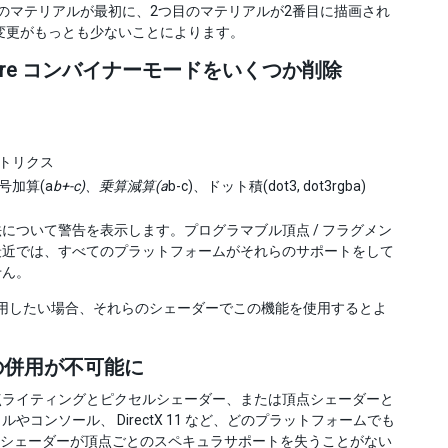
つ目のマテリアルが最初に、2つ目のマテリアルが2番目に描画され
ト変更がもっとも少ないことによります。
xture コンバイナーモードをいくつか削除
形マトリクス
号加算(a
b+-c)、乗算減算(a
b-c)、ドット積(dot3, dot3rgba)
ついて警告を表示します。プログラマブル頂点 / フラグメン
最近では、すべてのプラットフォームがそれらのサポートをして
せん。
理的に使用したい場合、それらのシェーダーでこの機能を使用するとよ
の併用が不可能に
点ライティングとピクセルシェーダー、または頂点シェーダーと
ンソール、 DirectX 11 など、どのプラットフォームでも
texLit シェーダーが頂点ごとのスペキュラサポートを失うことがない