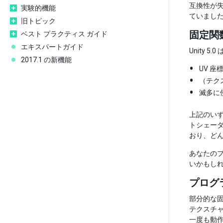
互換性が失
実験的機能
ていました
旧トピック
固定関数
ベスト プラクティス ガイド
エキスパートガイド
Unity
2017.1 の新機能
UV 座
（テクス
滅多に使
上記のいず
トシェー
おり、ど
あなたのプ
いかもしれ
プログ
部分的な
テクスチャ
一度も動作