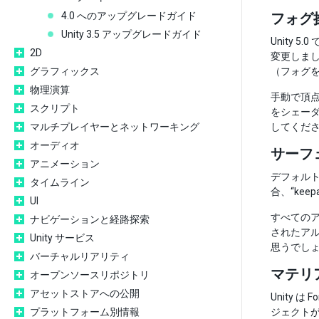
4.0 へのアップグレードガイド
フォグ
Unity 3.5 アップグレードガイド
Unity
2D
変更しまし
グラフィックス
（フォグを
物理演算
手動で頂点
スクリプト
をシェーダ
マルチプレイヤーとネットワーキング
してくだ
オーディオ
サーフ
アニメーション
デフォルト
タイムライン
合、“kee
UI
すべてのア
ナビゲーションと経路探索
されたアル
Unity サービス
思うでし
バーチャルリアリティ
マテリ
オープンソースリポジトリ
アセットストアへの公開
Unity
プラットフォーム別情報
ジェクト