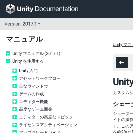
Version:
2017.1
マニュアル
Unity マニ
Unity マニュアル (2017.1)
Unity を使用する
Unity 入門
アセットワークフロー
Uni
主なウィンドウ
カスタムシ
ゲームの作成
エディター機能
シェー
高度なゲーム開発
シェーダー
エディターの高度なトピック
イトの操
ライセンスアクティベーション
す。この
を約2倍
アップグレードガイド