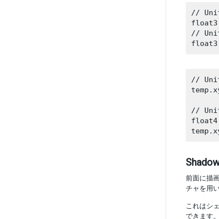
// Uni
float3
// U
// Uni
temp.x
// U
float4
Shadow
前面に描画
チャを用い
これはシェ
できます