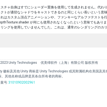
スチャ自身はすでにシェーダー置換を使用して生成されません。代わりに S
ェクトが適切なシャドウをキャストできるのと同じくらい長いという意
これはカスタム頂点アニメーションや、ファンキーなアルファテストを
a-DepthTexture.shader が何にも使用されなくなったという意
カリングを使用していませんでした。これは、通常のレンダリングのカ
 2023 Unity Technologies
优美缔软件（上海）有限公司 版权所有
Unity 徽标及其他 Unity 商标是 Unity Technologies 或其附属机构在美
标。其他名称或品牌是其各自所有者的商标。
案号:
31010902002961