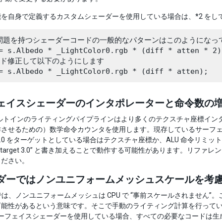
を自身で定義するカスタムシェーダーを使用している場合は、*2 をし
問題を持つシェーダーコードの一般的なパターンはこのようになって
= s.Albedo * _LightColor0.rgb * (diff * atten * 2);
ード修正して以下のようにします

ェイスシェーダーのインタポレーターと命令数の
 5 ビルトインのライティングパイプラインはより多くのテクスチャ座標イ
作させるための）数学命令カウンタを使用します。現存しているサーフ
2.0 をターゲットとしている場合はテクスチャ座標か、ALU 命令リ
ma target 3.0” と書き加えることで動作する可能性があります。リファレ
ください。
ダーではノンユニフォームメッシュスケールを考
 5.0 では、ノンユニフォームメッシュは CPU で “事前スケールされ
可能性があるという意味です。そこで手動のライティング計算を行って
 のサーフェイスシェーダーを使用している場合、すべての必要なコードは