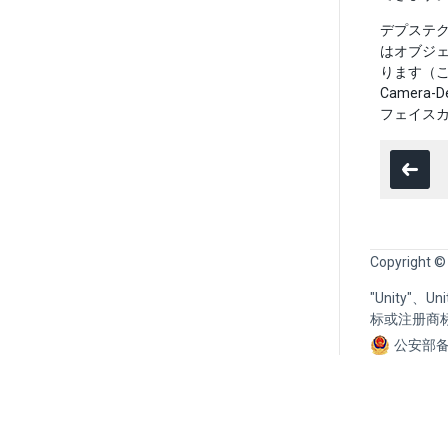
デプステク
はオブジ
ります（
Camer
フェイス
Copyright ©
"Unity"、
标或注册商
公安部备