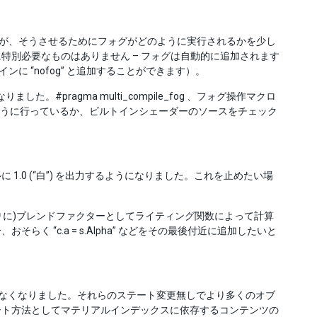
で動作しますが、そうさせるためにフォグがどのように実行されるかを少し
特別必要なものはありません – フォグは自動的に追加されます
ンに “nofog” と追加することができます）。
pragma multi_compile_fog 、フォグ操作マクロ
はどのように行っているか、ビルトインシェーダーのソースをチェック
.0 (“白”) を出力するようになりました。これを止めたい場
代わりに)ブレンドファクターとしてライティング関数によって計算
 “c.a = s.Alpha” などをその最後付近に追加したいと
トを行わなくなりました。それらのステート変更無しでより多くのオブ
ート方法としてマテリアルインデックスに依存するコンテンツの