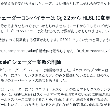
動を変える必要がありました。一方、よい側面としてはそれらがプラッ
 シェーダーコンパイラーは Cg 2.2 から HLSL に変
は分かるようなものではないかもしれません（コードから生じるバグが
し、HLSL コンパイラーは文法に少しだけ難があるかもしれません。
はすべて初期化する必要があります。D3D11 でしていたのと同じように UNI
t3(a_4_component_value)” 構造体は動作しません。“a_4_componen
y-Scale” シェーダー変数の削除
Scale” シェーダープロパティーは削除されました。4.x の unity_Scale.w はトラ
、均一にスケーリングされたモデルのみを描画していました。他のスケー
メモリのオーバーヘッドの懸念もありました。
 5.0 では、シェーダーにノンユニフォームスケールのあるマトリクスをシ
ゆえに、unity_Scale はスケールすべてを表現できないために削除されま
ワールドスペースに変換することをお勧めします。法線を変換する場合
ダーにおいて、この方法を用いるとわずかながら負荷増加の原因に繋が