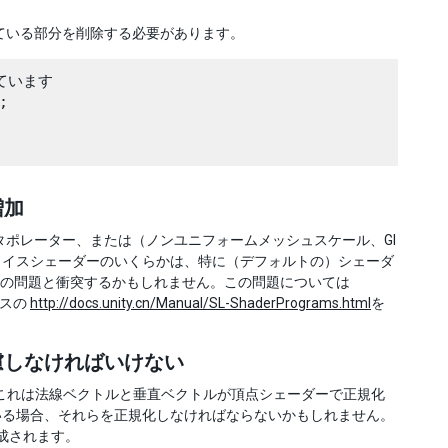
ている部分を削除する必要があります。
います 



増加
ンタポレーター、または（ノンユニフォームメッシュスケール、GI
ェイスシェーダーのいくらかは、特に（デフォルトの）シェーダ
ミットの問題と衝突するかもしれません。この問題については
ンスの
http://docs.unity.cn/Manual/SL-ShaderPrograms.html
を
慮しなければいけない
ません”。これは法線ベクトルと垂直ベクトルが頂点シェーダーで正規化
いる場合、それらを正規化しなければならないかもしれません。
生成されます。