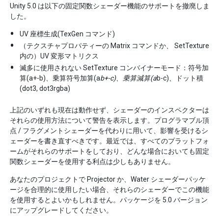
Unity 5.0 は以下の固定関数シェーダー機能のサポートを撤廃しま
した。
UV 座標生成(TexGen コマンド)
（テクスチャプロパティーの Matrix コマンドか、 SetTexture
内の）UV 変形マトリクス
滅多に使用されない SetTexture コンバイナーモード：符号加
算(a+-b)、乗算符号加算(a
b+-c)、乗算減算(a
b-c)、ドット積
(dot3, dot3rgba)
上記のいずれも現在は動作せず、シェーダーのインスペクターは
それらの使用方法について警告を表示します。プログラマブル頂
点 / フラグメントシェーダーを代わりに用いて、影響を受けるシ
ェーダーを書き直すべきです。最近では、すべてのプラットフォ
ームがそれらのサポートをしており、どんな場合においても固定
関数シェーダーを使用する利点は少しもありません。
あなたのプロジェクトで Projector か、Water シェーダーパッケ
ージを合理的に使用したい場合、それらのシェーダーでこの機能
を使用するとよいかもしれません。パッケージを 5.0 バージョン
にアップグレードしてください。