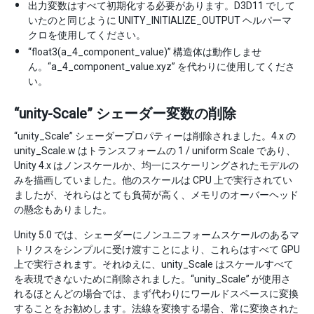
出力変数はすべて初期化する必要があります。D3D11 でして
いたのと同じように UNITY_INITIALIZE_OUTPUT ヘルパーマ
クロを使用してください。
“float3(a_4_component_value)” 構造体は動作しませ
ん。“a_4_component_value.xyz” を代わりに使用してくださ
い。
“unity-Scale” シェーダー変数の削除
“unity_Scale” シェーダープロパティーは削除されました。4.x の
unity_Scale.w はトランスフォームの 1 / uniform Scale であり、
Unity 4.x はノンスケールか、均一にスケーリングされたモデルの
みを描画していました。他のスケールは CPU 上で実行されてい
ましたが、それらはとても負荷が高く、メモリのオーバーヘッド
の懸念もありました。
Unity 5.0 では、シェーダーにノンユニフォームスケールのあるマ
トリクスをシンプルに受け渡すことにより、これらはすべて GPU
上で実行されます。それゆえに、unity_Scale はスケールすべて
を表現できないために削除されました。“unity_Scale” が使用さ
れるほとんどの場合では、まず代わりにワールドスペースに変換
することをお勧めします。法線を変換する場合、常に変換された