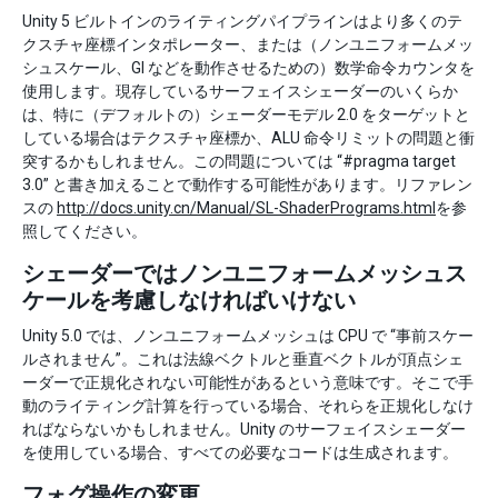
Unity 5 ビルトインのライティングパイプラインはより多くのテ
クスチャ座標インタポレーター、または（ノンユニフォームメッ
シュスケール、GI などを動作させるための）数学命令カウンタを
使用します。現存しているサーフェイスシェーダーのいくらか
は、特に（デフォルトの）シェーダーモデル 2.0 をターゲットと
している場合はテクスチャ座標か、ALU 命令リミットの問題と衝
突するかもしれません。この問題については “#pragma target
3.0” と書き加えることで動作する可能性があります。リファレン
スの
http://docs.unity.cn/Manual/SL-ShaderPrograms.html
を参
照してください。
シェーダーではノンユニフォームメッシュス
ケールを考慮しなければいけない
Unity 5.0 では、ノンユニフォームメッシュは CPU で “事前スケー
ルされません”。これは法線ベクトルと垂直ベクトルが頂点シェ
ーダーで正規化されない可能性があるという意味です。そこで手
動のライティング計算を行っている場合、それらを正規化しなけ
ればならないかもしれません。Unity のサーフェイスシェーダー
を使用している場合、すべての必要なコードは生成されます。
フォグ操作の変更