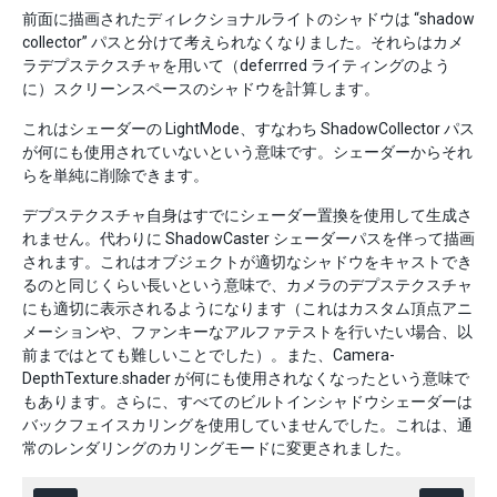
前面に描画されたディレクショナルライトのシャドウは “shadow
collector” パスと分けて考えられなくなりました。それらはカメ
ラデプステクスチャを用いて（deferrred ライティングのよう
に）スクリーンスペースのシャドウを計算します。
これはシェーダーの LightMode、すなわち ShadowCollector パス
が何にも使用されていないという意味です。シェーダーからそれ
らを単純に削除できます。
デプステクスチャ自身はすでにシェーダー置換を使用して生成さ
れません。代わりに ShadowCaster シェーダーパスを伴って描画
されます。これはオブジェクトが適切なシャドウをキャストでき
るのと同じくらい長いという意味で、カメラのデプステクスチャ
にも適切に表示されるようになります（これはカスタム頂点アニ
メーションや、ファンキーなアルファテストを行いたい場合、以
前まではとても難しいことでした）。また、Camera-
DepthTexture.shader が何にも使用されなくなったという意味で
もあります。さらに、すべてのビルトインシャドウシェーダーは
バックフェイスカリングを使用していませんでした。これは、通
常のレンダリングのカリングモードに変更されました。