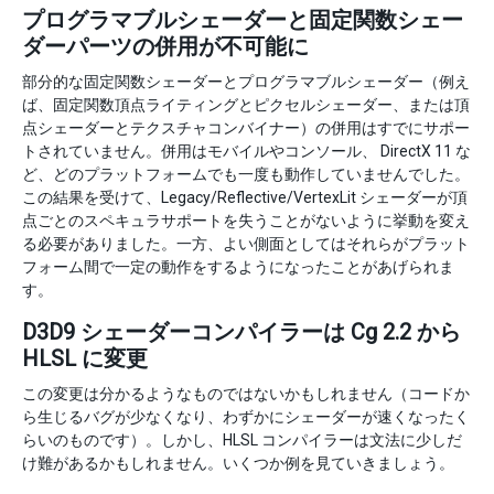
プログラマブルシェーダーと固定関数シェー
ダーパーツの併用が不可能に
部分的な固定関数シェーダーとプログラマブルシェーダー（例え
ば、固定関数頂点ライティングとピクセルシェーダー、または頂
点シェーダーとテクスチャコンバイナー）の併用はすでにサポー
トされていません。併用はモバイルやコンソール、 DirectX 11 な
ど、どのプラットフォームでも一度も動作していませんでした。
この結果を受けて、Legacy/Reflective/VertexLit シェーダーが頂
点ごとのスペキュラサポートを失うことがないように挙動を変え
る必要がありました。一方、よい側面としてはそれらがプラット
フォーム間で一定の動作をするようになったことがあげられま
す。
D3D9 シェーダーコンパイラーは Cg 2.2 から
HLSL に変更
この変更は分かるようなものではないかもしれません（コードか
ら生じるバグが少なくなり、わずかにシェーダーが速くなったく
らいのものです）。しかし、HLSL コンパイラーは文法に少しだ
け難があるかもしれません。いくつか例を見ていきましょう。