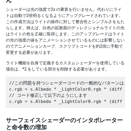
ん
シェーダーは光の強度で2x の乗算を行いません。代わりにライ
トは自動で2倍明るくなるようにアップグレードされています。
この作成方法はライトの操作に対して整合性とシンプルさをもた
らします。例えば、白色の拡散面のディレクショナルライトの光
はライトの色を正確に取得します。このアップグレードはライト
の光の強度の値をアニメーションさせているものには影響しない
のでアニメーションカーブ、スクリプトコードを約2倍に手動で
変更する必要があります。
ライト機能を自身で定義するカスタムシェーダーを使用している
場合は、*2 をしている部分を削除する必要があります。
//この問題を持つシェーダーコードの一般的なパターンはこの
c.rgb = s.Albedo * _LightColor0.rgb * (diff * a
// コード修正して以下のようにします

サーフェイスシェーダーのインタポレーター
と命令数の増加