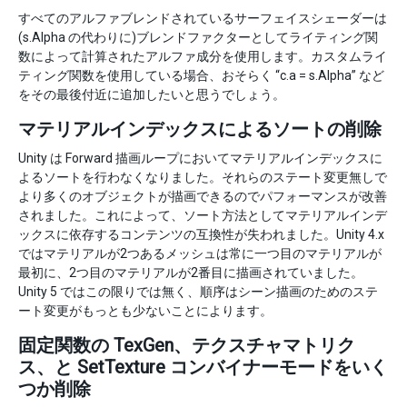
すべてのアルファブレンドされているサーフェイスシェーダーは
(s.Alpha の代わりに)ブレンドファクターとしてライティング関
数によって計算されたアルファ成分を使用します。カスタムライ
ティング関数を使用している場合、おそらく “c.a = s.Alpha” など
をその最後付近に追加したいと思うでしょう。
マテリアルインデックスによるソートの削除
Unity は Forward 描画ループにおいてマテリアルインデックスに
よるソートを行わなくなりました。それらのステート変更無しで
より多くのオブジェクトが描画できるのでパフォーマンスが改善
されました。これによって、ソート方法としてマテリアルインデ
ックスに依存するコンテンツの互換性が失われました。Unity 4.x
ではマテリアルが2つあるメッシュは常に一つ目のマテリアルが
最初に、2つ目のマテリアルが2番目に描画されていました。
Unity 5 ではこの限りでは無く、順序はシーン描画のためのステ
ート変更がもっとも少ないことによります。
固定関数の TexGen、テクスチャマトリク
ス、と SetTexture コンバイナーモードをいく
つか削除