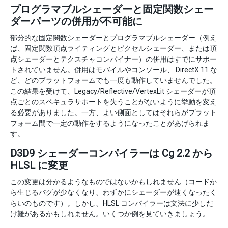
プログラマブルシェーダーと固定関数シェー
ダーパーツの併用が不可能に
部分的な固定関数シェーダーとプログラマブルシェーダー（例え
ば、固定関数頂点ライティングとピクセルシェーダー、または頂
点シェーダーとテクスチャコンバイナー）の併用はすでにサポー
トされていません。併用はモバイルやコンソール、 DirectX 11 な
ど、どのプラットフォームでも一度も動作していませんでした。
この結果を受けて、Legacy/Reflective/VertexLit シェーダーが頂
点ごとのスペキュラサポートを失うことがないように挙動を変え
る必要がありました。一方、よい側面としてはそれらがプラット
フォーム間で一定の動作をするようになったことがあげられま
す。
D3D9 シェーダーコンパイラーは Cg 2.2 から
HLSL に変更
この変更は分かるようなものではないかもしれません（コードか
ら生じるバグが少なくなり、わずかにシェーダーが速くなったく
らいのものです）。しかし、HLSL コンパイラーは文法に少しだ
け難があるかもしれません。いくつか例を見ていきましょう。