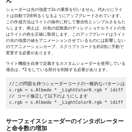
ん
シェーダーは光の強度で2x の乗算を行いません。代わりにライ
トは自動で2倍明るくなるようにアップグレードされています。
この作成方法はライトの操作に対して整合性とシンプルさをもた
らします。例えば、白色の拡散面のディレクショナルライトの光
はライトの色を正確に取得します。このアップグレードはライト
の光の強度の値をアニメーションさせているものには影響しない
のでアニメーションカーブ、スクリプトコードを約2倍に手動で
変更する必要があります。
ライト機能を自身で定義するカスタムシェーダーを使用している
場合は、*2 をしている部分を削除する必要があります。
//この問題を持つシェーダーコードの一般的なパターンはこの
c.rgb = s.Albedo * _LightColor0.rgb * (diff * a
// コード修正して以下のようにします

サーフェイスシェーダーのインタポレーター
と命令数の増加