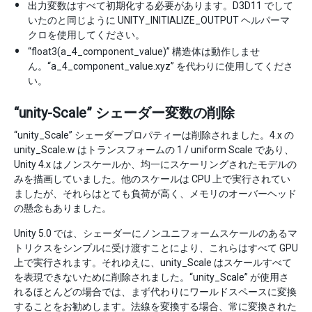
出力変数はすべて初期化する必要があります。D3D11 でして
いたのと同じように UNITY_INITIALIZE_OUTPUT ヘルパーマ
クロを使用してください。
“float3(a_4_component_value)” 構造体は動作しませ
ん。“a_4_component_value.xyz” を代わりに使用してくださ
い。
“unity-Scale” シェーダー変数の削除
“unity_Scale” シェーダープロパティーは削除されました。4.x の
unity_Scale.w はトランスフォームの 1 / uniform Scale であり、
Unity 4.x はノンスケールか、均一にスケーリングされたモデルの
みを描画していました。他のスケールは CPU 上で実行されてい
ましたが、それらはとても負荷が高く、メモリのオーバーヘッド
の懸念もありました。
Unity 5.0 では、シェーダーにノンユニフォームスケールのあるマ
トリクスをシンプルに受け渡すことにより、これらはすべて GPU
上で実行されます。それゆえに、unity_Scale はスケールすべて
を表現できないために削除されました。“unity_Scale” が使用さ
れるほとんどの場合では、まず代わりにワールドスペースに変換
することをお勧めします。法線を変換する場合、常に変換された