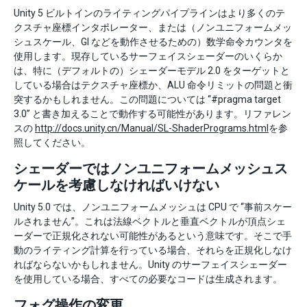
Unity 5 ビルトインのライティングパイプラインはより多くのテ
クスチャ座標インタポレーター、または（ノンユニフォームメッ
シュスケール、GI などを動作させるための）数学命令カウンタを
使用します。現存しているサーフェイスシェーダーのいくらか
は、特に（デフォルトの）シェーダーモデル 2.0 をターゲットと
している場合はテクスチャ座標か、ALU 命令リミットの問題と衝
突するかもしれません。この問題については “#pragma target
3.0” と書き加えることで動作する可能性があります。リファレン
スの
http://docs.unity.cn/Manual/SL-ShaderPrograms.html
を参
照してください。
シェーダーではノンユニフォームメッシュス
ケールを考慮しなければいけない
Unity 5.0 では、ノンユニフォームメッシュは CPU で “事前スケー
ルされません”。これは法線ベクトルと垂直ベクトルが頂点シェ
ーダーで正規化されない可能性があるという意味です。そこで手
動のライティング計算を行っている場合、それらを正規化しなけ
ればならないかもしれません。Unity のサーフェイスシェーダー
を使用している場合、すべての必要なコードは生成されます。
フォグ操作の変更