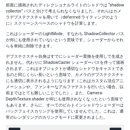
前面に描画されたディレクショナルライトのシャドウは “shadow
collector” パスと分けて考えられなくなりました。それらはカメ
ラデプステクスチャを用いて（deferrred ライティングのよう
に）スクリーンスペースのシャドウを計算します。
これはシェーダーの LightMode、すなわち ShadowCollector パス
が何にも使用されていないという意味です。シェーダーからそれ
らを単純に削除できます。
デプステクスチャ自身はすでにシェーダー置換を使用して生成さ
れません。代わりに ShadowCaster シェーダーパスを伴って描画
されます。これはオブジェクトが適切なシャドウをキャストでき
るのと同じくらい長いという意味で、カメラのデプステクスチャ
にも適切に表示されるようになります（これはカスタム頂点アニ
メーションや、ファンキーなアルファテストを行いたい場合、以
前まではとても難しいことでした）。また、Camera-
DepthTexture.shader が何にも使用されなくなったという意味で
もあります。さらに、すべてのビルトインシャドウシェーダーは
バックフェイスカリングを使用していませんでした。これは、通
常のレンダリングのカリングモードに変更されました。