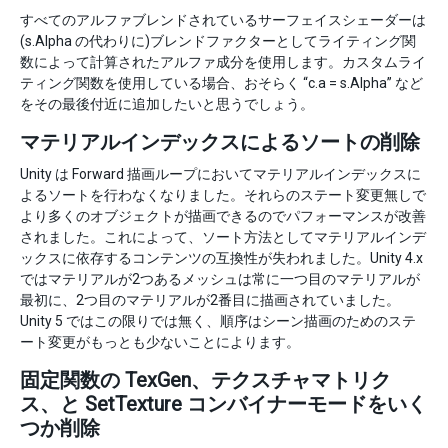
すべてのアルファブレンドされているサーフェイスシェーダーは
(s.Alpha の代わりに)ブレンドファクターとしてライティング関
数によって計算されたアルファ成分を使用します。カスタムライ
ティング関数を使用している場合、おそらく “c.a = s.Alpha” など
をその最後付近に追加したいと思うでしょう。
マテリアルインデックスによるソートの削除
Unity は Forward 描画ループにおいてマテリアルインデックスに
よるソートを行わなくなりました。それらのステート変更無しで
より多くのオブジェクトが描画できるのでパフォーマンスが改善
されました。これによって、ソート方法としてマテリアルインデ
ックスに依存するコンテンツの互換性が失われました。Unity 4.x
ではマテリアルが2つあるメッシュは常に一つ目のマテリアルが
最初に、2つ目のマテリアルが2番目に描画されていました。
Unity 5 ではこの限りでは無く、順序はシーン描画のためのステ
ート変更がもっとも少ないことによります。
固定関数の TexGen、テクスチャマトリク
ス、と SetTexture コンバイナーモードをいく
つか削除