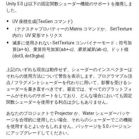
Unity 5.0 は以下の固定関数シェーダー機能のサポートを撤廃しま
した。
UV 座標生成(TexGen コマンド)
（テクスチャプロパティーの Matrix コマンドか、 SetTexture
内の）UV 変形マトリクス
滅多に使用されない SetTexture コンバイナーモード：符号加
算(a+-b)、乗算符号加算(a
b+-c)、乗算減算(a
b-c)、ドット積
(dot3, dot3rgba)
上記のいずれも現在は動作せず、シェーダーのインスペクターは
それらの使用方法について警告を表示します。プログラマブル頂
点 / フラグメントシェーダーを代わりに用いて、影響を受けるシ
ェーダーを書き直すべきです。最近では、すべてのプラットフォ
ームがそれらのサポートをしており、どんな場合においても固定
関数シェーダーを使用する利点は少しもありません。
あなたのプロジェクトで Projector か、Water シェーダーパッケ
ージを合理的に使用したい場合、それらのシェーダーでこの機能
を使用するとよいかもしれません。パッケージを 5.0 バージョン
にアップグレードしてください。