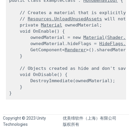
public class ExampleClass : 
MonoBehaviour
 {
    // Creates a material that is explicitly c
    // 
Resources.UnloadUnusedAssets
 will not u
    private 
Material
 ownedMaterial;

    void OnEnable() {

        ownedMaterial = new 
Material
(
Shader.Fi
        ownedMaterial.hideFlags = 
HideFlags.Hi
        GetComponent<
Renderer
>().sharedMateria
    }
    // Objects created as hide and don't save 
    void OnDisable() {

        DestroyImmediate(ownedMaterial);

    }

Copyright © 2023 Unity
优美缔软件（上海）有限公司
Technologies
版权所有