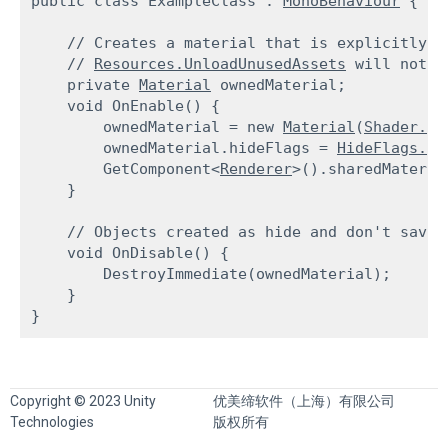
public class ExampleClass : 
MonoBehaviour
 {
    // Creates a material that is explicitly c
    // 
Resources.UnloadUnusedAssets
 will not u
    private 
Material
 ownedMaterial;

    void OnEnable() {

        ownedMaterial = new 
Material
(
Shader.Fi
        ownedMaterial.hideFlags = 
HideFlags.Hi
        GetComponent<
Renderer
>().sharedMateria
    }
    // Objects created as hide and don't save 
    void OnDisable() {

        DestroyImmediate(ownedMaterial);

    }

Copyright © 2023 Unity
优美缔软件（上海）有限公司
Technologies
版权所有