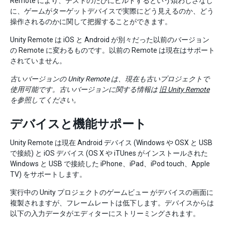
Remote により、テストのたびにビルドするという煩わしさなし
に、ゲームがターゲットデバイスで実際にどう見えるのか、どう
操作されるのかに関して把握することができます。
Unity Remote は iOS と Android が別々だった以前のバージョン
の Remote に変わるものです。以前の Remote は現在はサポート
されていません。
古いバージョンの Unity Remote は、現在も古いプロジェクトで
使用可能です。古いバージョンに関する情報は
旧 Unity Remote
を参照してください。
デバイスと機能サポート
Unity Remote は現在 Android デバイス (Windows や OSX と USB
で接続) と iOS デバイス (OS X や iTUnes がインストールされた
Windows と USB で接続した iPhone、iPad、iPod touch、Apple
TV) をサポートします。
実行中の Unity プロジェクトのゲームビュー がデバイスの画面に
複製されますが、フレームレートは低下します。デバイスからは
以下の入力データがエディターにストリーミングされます。