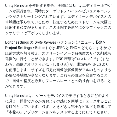
Unity Remote を使用する場合、実際には Unity エディター上でゲ
ームが実行され、同時にターゲットデバイスへビジュアルコンテ
ンツがストリーミングされています。エディターとデバイスとの
帯域幅は限られているため、転送するためにストリームを大幅に
圧縮する必要があります。この圧縮で必然的にグラフィックスの
クオリティは下がってしまいます。
Editor settings の
Unity Remote
セクション (メニュー：
Edit >
Project Settings > Editor
) では JPEG と PNG のどちらにするかで
圧縮方式を切り替え、スクリーンイメージ解像度のサイズ削減も
選択的に行うことができます。PNG 圧縮は“ロスレス”です (すな
わち、画像クオリティが低下しません) が、帯域幅を JPEG より
も使用します。サイズを抑えた画像は解像度がフルのものよりも
必要な帯域幅が少なくなります。これらの設定を変更すること
で、画像の精度と必要なフレームレートとの釣り合いを取ること
ができます。
Unity Remote は、ゲームをデバイスで実行するときにどのよう
に見え、操作できるかおおよその感じを簡単にチェックすること
を目的としています。必ず、ときどきは完全なビルドを作成して
「本物の」アプリケーションをテストするようにしてください。