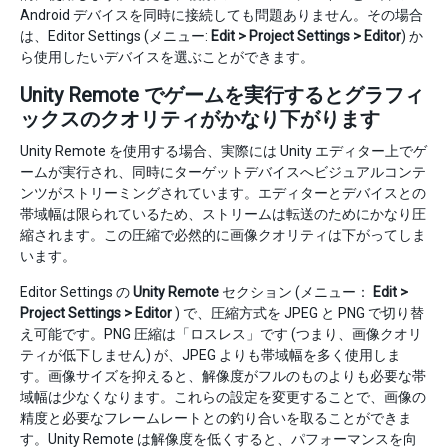
Android デバイスを同時に接続しても問題ありません。その場合
は、Editor Settings (メニュー:
Edit > Project Settings > Editor
) か
ら使用したいデバイスを選ぶことができます。
Unity Remote でゲームを実行するとグラフィ
ックスのクオリティがかなり下がります
Unity Remote を使用する場合、実際には Unity エディター上でゲ
ームが実行され、同時にターゲットデバイスへビジュアルコンテ
ンツがストリーミングされています。エディターとデバイスとの
帯域幅は限られているため、ストリームは転送のためにかなり圧
縮されます。この圧縮で必然的に画像クオリティは下がってしま
います。
Editor Settings の
Unity Remote
セクション (メニュー：
Edit >
Project Settings > Editor
) で、圧縮方式を JPEG と PNG で切り替
え可能です。PNG 圧縮は「ロスレス」です (つまり、画像クオリ
ティが低下しません) が、JPEG よりも帯域幅を多く使用しま
す。画像サイズを抑えると、解像度がフルのものよりも必要な帯
域幅は少なくなります。これらの設定を変更することで、画像の
精度と必要なフレームレートとの釣り合いを取ることができま
す。Unity Remote は解像度を低くすると、パフォーマンスを向