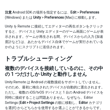
注意
Android SDK の場所を指定するには、
Edit
>
Preferences
(Windows) または
Unity
>
Preferences
(Mac) に移動します。
Unity を Remote に接続してエディターの再生ボタンをクリック
すると、デバイスと Unity エディターのゲーム画面にゲームが表
示されます。ゲームが再生される間、デバイスからの入力 (加速
度計など) は、あたかもデバイス自体でゲームが実行されている
かのようにスクリプトに送信されます。
トラブルシューティング
複数のデバイスを接続しているのに、その中
の 1 つだけしか Unity と動作しません
Unity Remote は Android の複数接続をサポートしていません。
そのため、最初に検出されたデバイスが自動的に選出されます。
ただし、複数の iOS/tvOS デバイスと 1 台の Android デバイスを
同時に接続することは問題ありません。なぜなら、Editor
Settings (
Edit > Project Settings
の順に移動し、
Editor
カテゴリ
を選択) からどちらかを使用するか選ぶことができるからです。