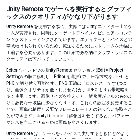
Unity Remote でゲームを実行するとグラフィ
ックスのクオリティがかなり下がります
Unity Remote を使用する場合、実際には Unity エディター上でゲ
ームが実行され、同時にターゲットデバイスへビジュアルコンテ
ンツがストリーミングされています。エディターとデバイスとの
帯域幅は限られているため、転送するためにストリームを大幅に
圧縮する必要があります。この圧縮で必然的にグラフィックスの
クオリティは下がってしまいます。
Editor ウインドウの
Unity Remote
セクション (
Edit > Project
Settings
の順に移動し、
Editor
を選択) で、圧縮方式を JPEG と
PNG で切り替え可能です。PNG 圧縮は「ロスレス」です (つま
り、画像クオリティが低下しません) が、JPEG よりも帯域幅を
多く使用します。画像サイズを抑えると、解像度がフルのものよ
りも必要な帯域幅は少なくなります。これらの設定を変更するこ
とで、画像の精度と必要なフレームレートとの釣り合いを取るこ
とができます。Unity Remote は解像度を低くすると、パフォー
マンスを向上させるために画像を小さくします。
Unity Remote は、ゲームをデバイスで実行するときにどのよう