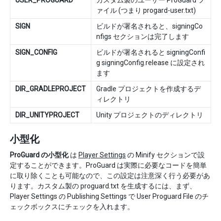
ァイル (つまり progard-user.txt)
SIGN
ビルドが署名されると、signingCo
nfigs セクションは完了します
SIGN_CONFIG
ビルドが署名されると signingConfi
g signingConfig.release に設定され
ます
DIR_GRADLEPROJECT
Gradle プロジェクトを作成するデ
ィレクトリ
DIR_UNITYPROJECT
Unity プロジェクトのディレクトリ
小型化
ProGuard の小型化
は
Player Settings
の Minify セクションで設
定することができます。ProGuard は実際に必要なコードを簡単
に取り除くことも可能なので、この設定は注意深く行う必要があ
ります。カスタム製の proguard.txt を生成するには、まず、
Player Settings の Publishing Settings で User Proguard File のチ
ェックボックスにチェックを入れます。