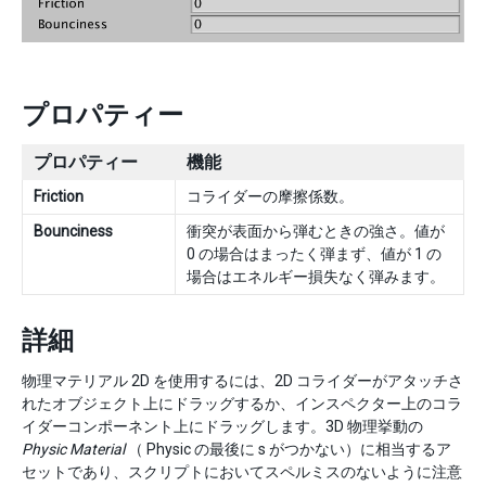
プロパティー
プロパティー
機能
Friction
コライダーの摩擦係数。
Bounciness
衝突が表面から弾むときの強さ。値が
0 の場合はまったく弾まず、値が 1 の
場合はエネルギー損失なく弾みます。
詳細
物理マテリアル 2D を使用するには、2D コライダーがアタッチさ
れたオブジェクト上にドラッグするか、インスペクター上のコラ
イダーコンポーネント上にドラッグします。3D 物理挙動の
Physic Material
（ Physic の最後に s がつかない）に相当するア
セットであり、スクリプトにおいてスペルミスのないように注意