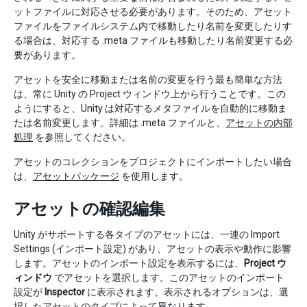
ットファイルに対応させる必要があります。そのため、アセット
ファイルをファイルシステム内で移動したり名前を変更したりす
る場合は、対応する .meta ファイルも移動したり名前変更する必
要があります。
アセットを安全に移動または名前の変更を行う最も簡単な方法
は、常に Unity の Project ウィンドウ上から行うことです。この
ようにすると、Unity は対応するメタファイルを自動的に移動ま
たは名前変更します。詳細は .meta ファイルと、
アセットの内部
処理
を参照してください。
アセットのコレクションをプロジェクトにインポートしたい場合
は、
アセットパッケージ
を使用します。
アセットの確認編集
Unity がサポートする各タイプのアセットには、一連の Import
Settings (インポート設定) があり、アセットの表示や動作に影響
します。アセットのインポート設定を表示するには、
Project ウ
ィンドウ
でアセットを選択します。このアセットのインポート
設定が
Inspector
に表示されます。表示されるオプションは、選
択したアセットのタイプによって異なります。