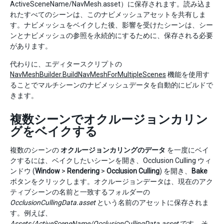
ActiveSceneName/NavMesh.asset）に保存されます。読み込ま
れたすべてのシーンは、このナビメッシュアセットを共有しま
す。ナビメッシュをベイクした後、影響を受けたシーンは、シー
ンとナビメッシュの参照を永続的にするために、保存される必要
があります。
代わりに、エディタースクリプトの
NavMeshBuilder.BuildNavMeshForMultipleScenes
機能を使用す
ることでマルチシーンのナビメッシュデータを自動的にビルドで
きます。
複数シーンでオクルージョンカリン
グをベイクする
複数のシーンの
オクルージョンカリングのデータ
を一度にベイ
クするには、ベイクしたいシーンを開き、Occlusion Culling ウィ
ンドウ (
Window
>
Rendering
>
Occlusion Culling
) を開き、
Bake
ボタンをクリックします。オクルージョンデータは、現在のアク
ティブシーンの名前と一致するフォルダーの
OcclusionCullingData.asset
という名前のアセットに保存されま
す。例えば、
Assets/ActiveSceneName/OcclusionCullingData.asset
です。そ