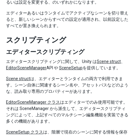
るいは設定を変更する、のいずれかになります。
エディターあるいはランタイムでアクティブなシーンを切り替え
ると、新しいシーンからすべての設定が適用され、以前設定した
すべてが置き換えられます。
スクリプティング
エディタースクリプティング
エディタースクリプティングに関して、Unity は
Scene struct
、
EditorSceneManager
API や
SceneSetup
を提供しています。
Scene struct
は、エディターとランタイムの両方で利用できま
す。シーン自体に関連するシーン名や、アセットパスなどのよう
な、読み取り専用のプロパティーがあります。
EditorSceneManager クラス
はエディターでのみ使用可能です。
それは SceneManager から派生して、エディタースクリプティ
ングによって、上記すべてのマルチシーン編集機能を実装できる
多くの機能があります。
SceneSetup クラス
は、階層で現在のシーンに関する情報を保存