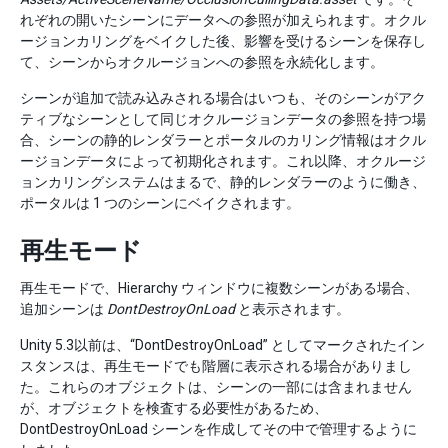
れぞれの開いたシーンにデータへの参照が加えられます。オクル
ージョンカリングをベイクした後、影響を受けるシーンを保存し
て、シーンからオクルージョンへの参照を永続化します。
シーンが追加で読み込みされる場合はいつも、そのシーンがアク
ティブなシーンとして同じオクルージョンデータの参照を持つ場
合、シーンの静的レンダラーとポータルのカリング情報はオクル
ージョンデータによって初期化されます。これ以降、オクルージ
ョンカリングシステムはまるで、静的レンダラーのように働き、
ポータルは 1 つのシーンにベイクされます。
再生モード
再生モードで、Hierarchy ウィンドウに複数シーンがある場合、
追加シーンは
DontDestroyOnLoad
と表示されます。
Unity 5.3以前は、“DontDestroyOnLoad” としてマークされたイン
スタンスは、再生モードでも階層に表示される場合がありまし
た。これらのオブジェクトは、シーンの一部には含まれません
が、オブジェクトを検査する必要性があるため、
DontDestroyOnLoad シーンを作成してその中で管理するように