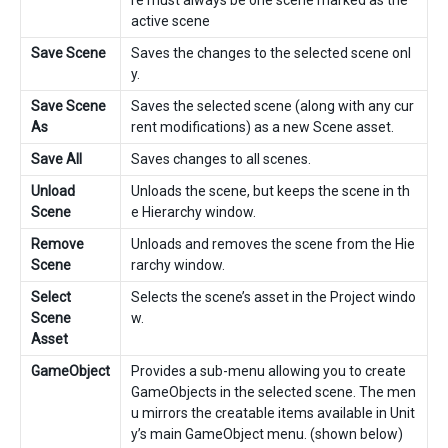
re must always be one scene marked as the
active scene
Save Scene
Saves the changes to the selected scene onl
y.
Save Scene
Saves the selected scene (along with any cur
As
rent modifications) as a new Scene asset.
Save All
Saves changes to all scenes.
Unload
Unloads the scene, but keeps the scene in th
Scene
e Hierarchy window.
Remove
Unloads and removes the scene from the Hie
Scene
rarchy window.
Select
Selects the scene’s asset in the Project windo
Scene
w.
Asset
GameObject
Provides a sub-menu allowing you to create
GameObjects in the selected scene. The men
u mirrors the creatable items available in Unit
y’s main GameObject menu. (shown below)