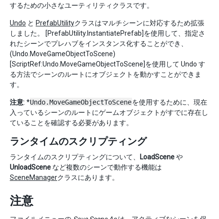
するための小さなユーティリティクラスです。
Undo
と
PrefabUtility
クラスはマルチシーンに対応するため拡張
しました。 [PrefabUtility.InstantiatePrefab]を使用して、指定さ
れたシーンでプレハブをインスタンス化することができ、
(Undo.MoveGameObjectToScene)
[ScriptRef:Undo.MoveGameObjectToScene]を使用して Undo す
る方法でシーンのルートにオブジェクトを動かすことができま
す。
注意
: *
Undo.MoveGameObjectToScene
を使用するために、現在
入っているシーンのルートにゲームオブジェクトがすでに存在し
ていることを確認する必要があります。
ランタイムのスクリプティング
ランタイムのスクリプティングについて、
LoadScene
や
UnloadScene
など複数のシーンで動作する機能は
SceneManager
クラスにあります。
注意