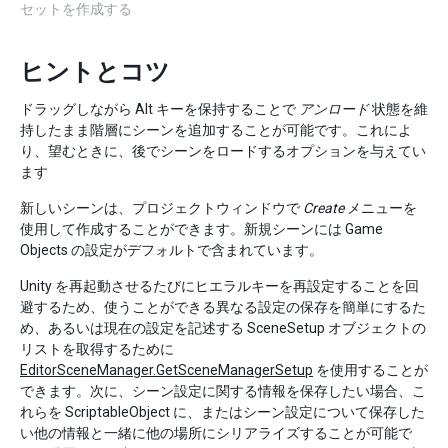
セットを作成する
ヒントとコツ
ドラッグしながら Alt キーを保持することで
アンロード
状態を維
持したまま階層にシーンを追加することが可能です。これによ
り、望むときに、後でシーンをロードするオプションを与えてい
ます
新しいシーンは、プロジェクトウィンドウで
Create
メニューを
使用して作成することができます。新規シーンには Game
Objects の設定がデフォルトで含まれています。
Unity を再起動させるたびにヒエラルキーを再設定することを回
避するため、使うことができる異なる設定の保存を簡単にするた
め、あるいは現在の設定を記述する SceneSetup オブジェクトの
リストを取得するために
EditorSceneManager.GetSceneManagerSetup
を使用することが
できます。次に、シーン設定に関する情報を保存したい場合、こ
れらを ScriptableObject に、またはシーン設定について保存した
い他の情報と一緒に他の場所にシリアライズすることが可能で