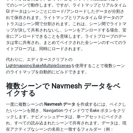
てのシーンで動作します。ですが、ライトマップとリアルタイム
GI データはシーンごとにロード/アンロードしたデータが分割さ
れて保存されます。ライトマップとリアルタイム GI データのア
トラスはシーン間で分割されます。これは、シーン間でライトマ
ップが決して共有されないし、シーンをアンロードする場合、安
全にアンロードできることを意味します。ライトプローブのデー
タは常に共有され、まとめてベイクされた全シーンのすべてのラ
イトプローブは、同時にロードされます。
代わりに、エディタースクリプトの
Lightmapping.BakeMultipleScenes
を使用することで複数シーン
のライトマップを自動的にビルドできます。
複数シーンで Navmesh データをベ
イクする
一度に複数シーンの
Navmesh データ
を作成するには、ベイクし
たいシーンを開き、Navigation ウインドウで Bake ボタンをクリ
ックします。ナビメッシュデータは、単一アセットにベイクさ
れ、すべての読み込まれたシーンで共有されます。データは、現
在アクティブなシーンの名前と一致するフォルダー（例：