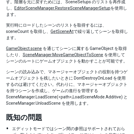
す。階層を元に戻すためには、 SceneSetups のリストを再作成
し、
EditorSceneManager.RestoreSceneManagerSetup
を使用し
ます。
実行時にロードしたシーンのリストを取得するには、
sceneCount を取得し、
GetSceneAt
で繰り返してシーンを取得し
ます。
GameObject.scene
を通じてシーンに属する GameObject を取得
したり、
SceneManager.MoveGameObjectToScene
を使用して
シーンのルートにゲームオブジェクトを動かすことが可能です。
シーンの読み込みで、マネージャーオブジェクトの役割を持つゲ
ームオブジェクトを残したいときに DontDestroyOnLoad を使用
するのは避けてください。代わりに、マネージャーオブジェクト
を持つシーンを作成し、ゲームの進行を管理する
SceneManager.LoadScene(<path>,LoadSceneMode.Additive) と
SceneManager.UnloadScene を使用します。
既知の問題
エディットモードではシーン間の参照はサポートされておら