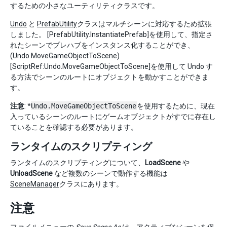
するための小さなユーティリティクラスです。
Undo
と
PrefabUtility
クラスはマルチシーンに対応するため拡張
しました。 [PrefabUtility.InstantiatePrefab]を使用して、指定さ
れたシーンでプレハブをインスタンス化することができ、
(Undo.MoveGameObjectToScene)
[ScriptRef:Undo.MoveGameObjectToScene]を使用して Undo す
る方法でシーンのルートにオブジェクトを動かすことができま
す。
注意
: *
Undo.MoveGameObjectToScene
を使用するために、現在
入っているシーンのルートにゲームオブジェクトがすでに存在し
ていることを確認する必要があります。
ランタイムのスクリプティング
ランタイムのスクリプティングについて、
LoadScene
や
UnloadScene
など複数のシーンで動作する機能は
SceneManager
クラスにあります。
注意