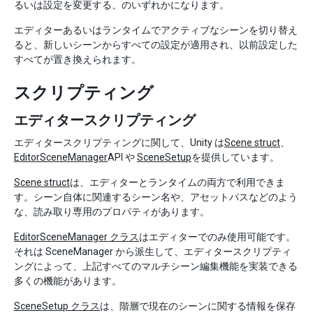
るいは設定を変更する、のいずれかになります。
エディターあるいはランタイムでアクティブなシーンを切り替え
ると、新しいシーンからすべての設定が適用され、以前設定した
すべてが置き換えられます。
スクリプティング
エディタースクリプティング
エディタースクリプティングに関して、Unity は
Scene struct
、
EditorSceneManager
API や
SceneSetup
を提供しています。
Scene struct
は、エディターとランタイムの両方で利用できま
す。シーン自体に関連するシーン名や、アセットパスなどのよう
な、読み取り専用のプロパティがあります。
EditorSceneManager クラス
はエディターでのみ使用可能です。
それは SceneManager から派生して、エディタースクリプティ
ングによって、上記すべてのマルチシーン編集機能を実装できる
多くの機能があります。
SceneSetup クラス
は、階層で現在のシーンに関する情報を保存