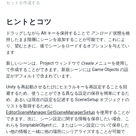
セットを作成する
ヒントとコツ
ドラッグしながら Alt キーを保持することで
アンロード
状態を維
持したまま階層にシーンを追加することが可能です。これによ
り、望むときに、後でシーンをロードするオプションを与えてい
ます
新しいシーンは、Project ウィンドウで
Create
メニューを使用し
て作成することができます。新規シーンには Game Objects の設
定がデフォルトで含まれています。
Unity を再起動させるたびにヒエラルキーを再設定することを回
避するため、使うことができる異なる設定の保存を簡単にするた
め、あるいは現在の設定を記述する SceneSetup オブジェクトの
リストを取得するために
EditorSceneManager.GetSceneManagerSetup
を使用することが
できます。次に、シーン設定に関する情報を保存したい場合、こ
れらを ScriptableObject に、またはシーン設定について保存した
い他の情報と一緒に他の場所にシリアライズすることが可能で