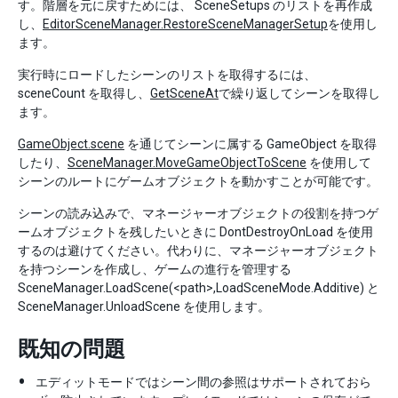
す。階層を元に戻すためには、 SceneSetups のリストを再作成
し、
EditorSceneManager.RestoreSceneManagerSetup
を使用し
ます。
実行時にロードしたシーンのリストを取得するには、
sceneCount を取得し、
GetSceneAt
で繰り返してシーンを取得し
ます。
GameObject.scene
を通じてシーンに属する GameObject を取得
したり、
SceneManager.MoveGameObjectToScene
を使用して
シーンのルートにゲームオブジェクトを動かすことが可能です。
シーンの読み込みで、マネージャーオブジェクトの役割を持つゲ
ームオブジェクトを残したいときに DontDestroyOnLoad を使用
するのは避けてください。代わりに、マネージャーオブジェクト
を持つシーンを作成し、ゲームの進行を管理する
SceneManager.LoadScene(<path>,LoadSceneMode.Additive) と
SceneManager.UnloadScene を使用します。
既知の問題
エディットモードではシーン間の参照はサポートされておら