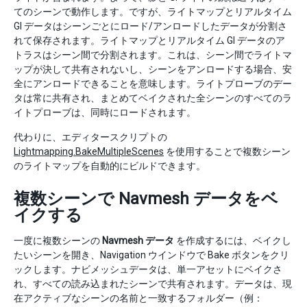
てのシーンで動作します。ですが、ライトマップとリアルタイム
GI データはシーンごとにロード/アンロードしたデータが分割さ
れて保存されます。ライトマップとリアルタイム GI データのア
トラスはシーン間で分割されます。これは、シーン間でライトマ
ップが決して共有されないし、シーンをアンロードする場合、安
全にアンロードできることを意味します。ライトプローブのデー
タは常に共有され、まとめてベイクされた全シーンのすべてのラ
イトプローブは、同時にロードされます。
代わりに、エディタースクリプトの
Lightmapping.BakeMultipleScenes
を使用することで複数シーン
のライトマップを自動的にビルドできます。
複数シーンで Navmesh データをベ
イクする
一度に複数シーンの
Navmesh データ
を作成するには、ベイクし
たいシーンを開き、Navigation ウインドウで Bake ボタンをクリ
ックします。ナビメッシュデータは、単一アセットにベイクさ
れ、すべての読み込まれたシーンで共有されます。データは、現
在アクティブなシーンの名前と一致するフォルダー（例：