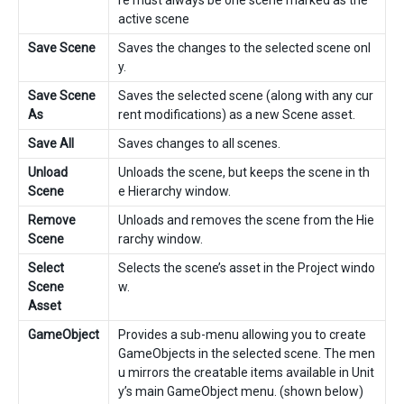
re must always be one scene marked as the
active scene
Save Scene
Saves the changes to the selected scene onl
y.
Save Scene
Saves the selected scene (along with any cur
As
rent modifications) as a new Scene asset.
Save All
Saves changes to all scenes.
Unload
Unloads the scene, but keeps the scene in th
Scene
e Hierarchy window.
Remove
Unloads and removes the scene from the Hie
Scene
rarchy window.
Select
Selects the scene’s asset in the Project windo
Scene
w.
Asset
GameObject
Provides a sub-menu allowing you to create
GameObjects in the selected scene. The men
u mirrors the creatable items available in Unit
y’s main GameObject menu. (shown below)