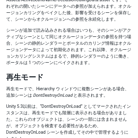
れぞれの開いたシーンにデータへの参照が加えられます。オクル
ージョンカリングをベイクした後、影響を受けるシーンを保存し
て、シーンからオクルージョンへの参照を永続化します。
シーンが追加で読み込みされる場合はいつも、そのシーンがアク
ティブなシーンとして同じオクルージョンデータの参照を持つ場
合、シーンの静的レンダラーとポータルのカリング情報はオクル
ージョンデータによって初期化されます。これ以降、オクルージ
ョンカリングシステムはまるで、静的レンダラーのように働き、
ポータルは 1 つのシーンにベイクされます。
再生モード
再生モードで、Hierarchy ウィンドウに複数シーンがある場合、
追加シーンは
DontDestroyOnLoad
と表示されます。
Unity 5.3以前は、“DontDestroyOnLoad” としてマークされたイン
スタンスは、再生モードでも階層に表示される場合がありまし
た。これらのオブジェクトは、シーンの一部には含まれません
が、オブジェクトを検査する必要性があるため、
DontDestroyOnLoad シーンを作成してその中で管理するように