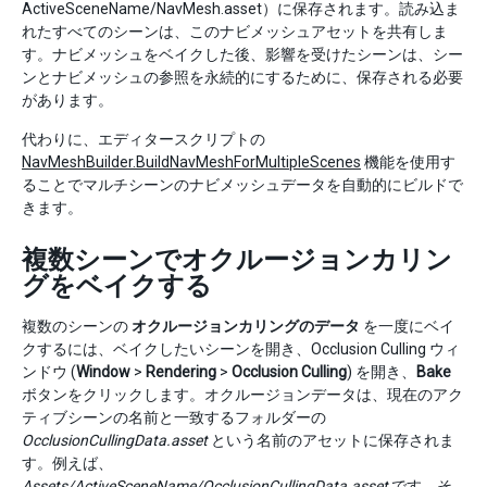
ActiveSceneName/NavMesh.asset）に保存されます。読み込ま
れたすべてのシーンは、このナビメッシュアセットを共有しま
す。ナビメッシュをベイクした後、影響を受けたシーンは、シー
ンとナビメッシュの参照を永続的にするために、保存される必要
があります。
代わりに、エディタースクリプトの
NavMeshBuilder.BuildNavMeshForMultipleScenes
機能を使用す
ることでマルチシーンのナビメッシュデータを自動的にビルドで
きます。
複数シーンでオクルージョンカリン
グをベイクする
複数のシーンの
オクルージョンカリングのデータ
を一度にベイ
クするには、ベイクしたいシーンを開き、Occlusion Culling ウィ
ンドウ (
Window
>
Rendering
>
Occlusion Culling
) を開き、
Bake
ボタンをクリックします。オクルージョンデータは、現在のアク
ティブシーンの名前と一致するフォルダーの
OcclusionCullingData.asset
という名前のアセットに保存されま
す。例えば、
Assets/ActiveSceneName/OcclusionCullingData.asset
です。そ