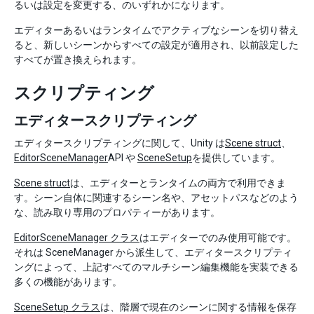
るいは設定を変更する、のいずれかになります。
エディターあるいはランタイムでアクティブなシーンを切り替え
ると、新しいシーンからすべての設定が適用され、以前設定した
すべてが置き換えられます。
スクリプティング
エディタースクリプティング
エディタースクリプティングに関して、Unity は
Scene struct
、
EditorSceneManager
API や
SceneSetup
を提供しています。
Scene struct
は、エディターとランタイムの両方で利用できま
す。シーン自体に関連するシーン名や、アセットパスなどのよう
な、読み取り専用のプロパティーがあります。
EditorSceneManager クラス
はエディターでのみ使用可能です。
それは SceneManager から派生して、エディタースクリプティ
ングによって、上記すべてのマルチシーン編集機能を実装できる
多くの機能があります。
SceneSetup クラス
は、階層で現在のシーンに関する情報を保存