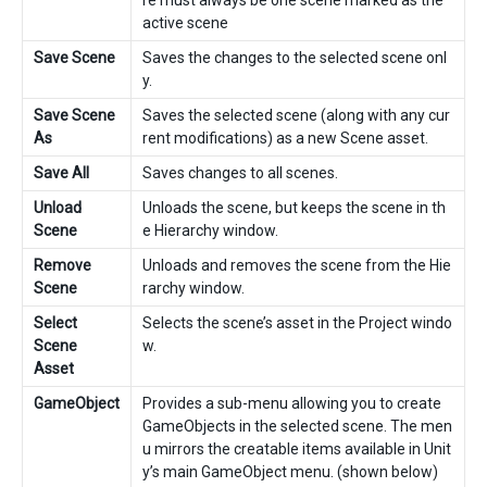
re must always be one scene marked as the
active scene
Save Scene
Saves the changes to the selected scene onl
y.
Save Scene
Saves the selected scene (along with any cur
As
rent modifications) as a new Scene asset.
Save All
Saves changes to all scenes.
Unload
Unloads the scene, but keeps the scene in th
Scene
e Hierarchy window.
Remove
Unloads and removes the scene from the Hie
Scene
rarchy window.
Select
Selects the scene’s asset in the Project windo
Scene
w.
Asset
GameObject
Provides a sub-menu allowing you to create
GameObjects in the selected scene. The men
u mirrors the creatable items available in Unit
y’s main GameObject menu. (shown below)