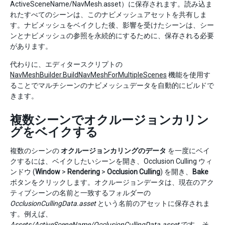
ActiveSceneName/NavMesh.asset）に保存されます。読み込ま
れたすべてのシーンは、このナビメッシュアセットを共有しま
す。ナビメッシュをベイクした後、影響を受けたシーンは、シー
ンとナビメッシュの参照を永続的にするために、保存される必要
があります。
代わりに、エディタースクリプトの
NavMeshBuilder.BuildNavMeshForMultipleScenes
機能を使用す
ることでマルチシーンのナビメッシュデータを自動的にビルドで
きます。
複数シーンでオクルージョンカリン
グをベイクする
複数のシーンの
オクルージョンカリングのデータ
を一度にベイ
クするには、ベイクしたいシーンを開き、Occlusion Culling ウィ
ンドウ (
Window
>
Rendering
>
Occlusion Culling
) を開き、
Bake
ボタンをクリックします。オクルージョンデータは、現在のアク
ティブシーンの名前と一致するフォルダーの
OcclusionCullingData.asset
という名前のアセットに保存されま
す。例えば、
Assets/ActiveSceneName/OcclusionCullingData.asset
です。そ