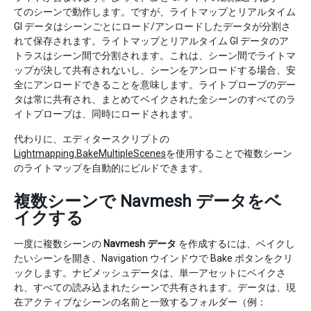
てのシーンで動作します。ですが、ライトマップとリアルタイム
GI データはシーンごとにロード/アンロードしたデータが分割さ
れて保存されます。ライトマップとリアルタイム GI データのア
トラスはシーン間で分割されます。これは、シーン間でライトマ
ップが決して共有されないし、シーンをアンロードする場合、安
全にアンロードできることを意味します。ライトプローブのデー
タは常に共有され、まとめてベイクされた全シーンのすべてのラ
イトプローブは、同時にロードされます。
代わりに、エディタースクリプトの
Lightmapping.BakeMultipleScenes
を使用することで複数シーン
のライトマップを自動的にビルドできます。
複数シーンで Navmesh データをベ
イクする
一度に複数シーンの
Navmesh データ
を作成するには、ベイクし
たいシーンを開き、Navigation ウインドウで Bake ボタンをクリ
ックします。ナビメッシュデータは、単一アセットにベイクさ
れ、すべての読み込まれたシーンで共有されます。データは、現
在アクティブなシーンの名前と一致するフォルダー（例：