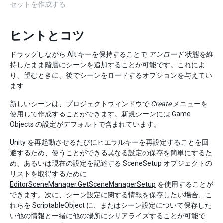
セットを作成する
ヒントとコツ
ドラッグしながら Alt キーを保持することで
アンロード
状態を維
持したまま階層にシーンを追加することが可能です。これによ
り、望むときに、後でシーンをロードするオプションを与えてい
ます
新しいシーンは、プロジェクトウィンドウで
Create
メニューを
使用して作成することができます。新規シーンには Game
Objects の設定がデフォルトで含まれています。
Unity を再起動させるたびにヒエラルキーを再設定することを回
避するため、使うことができる異なる設定の保存を簡単にするた
め、あるいは現在の設定を記述する SceneSetup オブジェクトの
リストを取得するために
EditorSceneManager.GetSceneManagerSetup
を使用することが
できます。次に、シーン設定に関する情報を保存したい場合、こ
れらを ScriptableObject に、またはシーン設定について保存した
い他の情報と一緒に他の場所にシリアライズすることが可能で