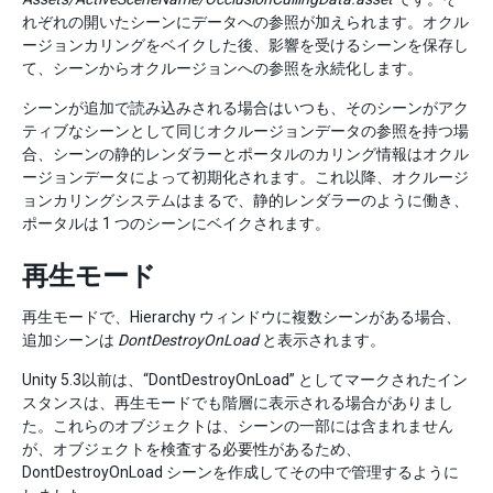
れぞれの開いたシーンにデータへの参照が加えられます。オクル
ージョンカリングをベイクした後、影響を受けるシーンを保存し
て、シーンからオクルージョンへの参照を永続化します。
シーンが追加で読み込みされる場合はいつも、そのシーンがアク
ティブなシーンとして同じオクルージョンデータの参照を持つ場
合、シーンの静的レンダラーとポータルのカリング情報はオクル
ージョンデータによって初期化されます。これ以降、オクルージ
ョンカリングシステムはまるで、静的レンダラーのように働き、
ポータルは 1 つのシーンにベイクされます。
再生モード
再生モードで、Hierarchy ウィンドウに複数シーンがある場合、
追加シーンは
DontDestroyOnLoad
と表示されます。
Unity 5.3以前は、“DontDestroyOnLoad” としてマークされたイン
スタンスは、再生モードでも階層に表示される場合がありまし
た。これらのオブジェクトは、シーンの一部には含まれません
が、オブジェクトを検査する必要性があるため、
DontDestroyOnLoad シーンを作成してその中で管理するように