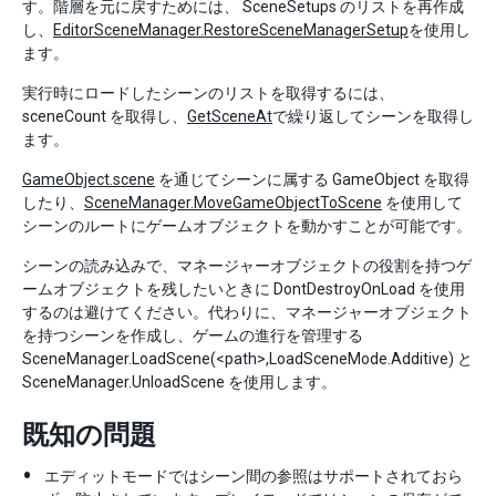
す。階層を元に戻すためには、 SceneSetups のリストを再作成
し、
EditorSceneManager.RestoreSceneManagerSetup
を使用し
ます。
実行時にロードしたシーンのリストを取得するには、
sceneCount を取得し、
GetSceneAt
で繰り返してシーンを取得し
ます。
GameObject.scene
を通じてシーンに属する GameObject を取得
したり、
SceneManager.MoveGameObjectToScene
を使用して
シーンのルートにゲームオブジェクトを動かすことが可能です。
シーンの読み込みで、マネージャーオブジェクトの役割を持つゲ
ームオブジェクトを残したいときに DontDestroyOnLoad を使用
するのは避けてください。代わりに、マネージャーオブジェクト
を持つシーンを作成し、ゲームの進行を管理する
SceneManager.LoadScene(<path>,LoadSceneMode.Additive) と
SceneManager.UnloadScene を使用します。
既知の問題
エディットモードではシーン間の参照はサポートされておら