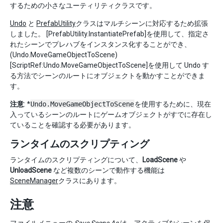
するための小さなユーティリティクラスです。
Undo
と
PrefabUtility
クラスはマルチシーンに対応するため拡張
しました。 [PrefabUtility.InstantiatePrefab]を使用して、指定さ
れたシーンでプレハブをインスタンス化することができ、
(Undo.MoveGameObjectToScene)
[ScriptRef:Undo.MoveGameObjectToScene]を使用して Undo す
る方法でシーンのルートにオブジェクトを動かすことができま
す。
注意
: *
Undo.MoveGameObjectToScene
を使用するために、現在
入っているシーンのルートにゲームオブジェクトがすでに存在し
ていることを確認する必要があります。
ランタイムのスクリプティング
ランタイムのスクリプティングについて、
LoadScene
や
UnloadScene
など複数のシーンで動作する機能は
SceneManager
クラスにあります。
注意