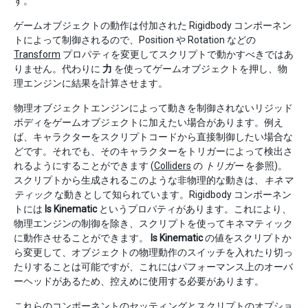
す。
ゲームオブジェクトの動作は付加された Rigidbody コンポーネン
トによって制御されるので、Position や Rotation などの
Transform
プロパティを変更してスクリプトで動かすべきではあ
りません。代わりに
力
を使ってゲームオブジェクトを押し、物
理エンジンに結果を計算させます。
物理オブジェクトエンジンによって動きを制御されないリジッド
ボディをゲームオブジェクトに加えたい場合があります。例え
ば、キャラクターをスクリプトコードから直接制御したい場合な
どです。それでも、そのキャラクターをトリガーによって検出さ
れるようにすることができます (
Colliders
の
トリガー
を参照)。
スクリプトから生成されるこのような非物理的な動きは、
キネマ
ティック
な動きとして知られています。Rigidbody コンポーネン
トには
Is Kinematic
というプロパティがあります。これにより、
物理エンジンの制御を除き、スクリプトを使ってキネマティック
に動作させることができます。
Is Kinematic
の値をスクリプトか
ら変更して、オブジェクトの物理動作のスイッチを入れたり切っ
たりすることは可能ですが、これにはパフォーマンス上のオーバ
ーヘッドがあるため、控えめに使用する必要があります。
これらのコンポーネントのセッティングとスクリプトのオプショ