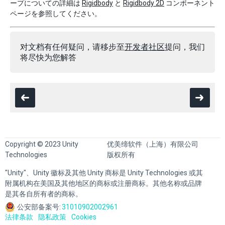
ープについての詳細は
Rigidbody
と
Rigidbody 2D
コンポーネント
ページを参照してください。
对文档有任何疑问，请移步至
开发者社区
提问，我们
将尽快为您解答
Copyright © 2023 Unity
优美缔软件（上海）有限公司
Technologies
版权所有
"Unity"、Unity 徽标及其他 Unity 商标是 Unity Technologies 或其
附属机构在美国及其他地区的商标或注册商标。其他名称或品牌
是其各自所有者的商标。
公安部备案号:
31010902002961
法律条款
隐私政策
Cookies