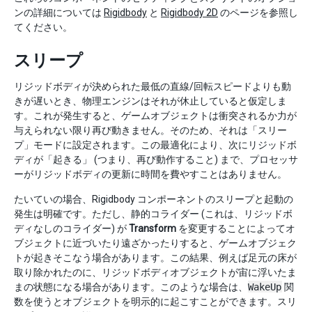
ンの詳細については
Rigidbody
と
Rigidbody 2D
のページを参照し
てください。
スリープ
リジッドボディが決められた最低の直線/回転スピードよりも動
きが遅いとき、物理エンジンはそれが休止していると仮定しま
す。これが発生すると、ゲームオブジェクトは衝突されるか力が
与えられない限り再び動きません。そのため、それは「スリー
プ」モードに設定されます。この最適化により、次にリジッドボ
ディが「起きる」 (つまり、再び動作すること) まで、プロセッサ
ーがリジッドボディの更新に時間を費やすことはありません。
たいていの場合、Rigidbody コンポーネントのスリープと起動の
発生は明確です。ただし、静的コライダー (これは、リジッドボ
ディなしのコライダー) が
Transform
を変更することによってオ
ブジェクトに近づいたり遠ざかったりすると、ゲームオブジェク
トが起きそこなう場合があります。この結果、例えば足元の床が
取り除かれたのに、リジッドボディオブジェクトが宙に浮いたま
まの状態になる場合があります。このような場合は、
WakeUp
関
数を使うとオブジェクトを明示的に起こすことができます。スリ