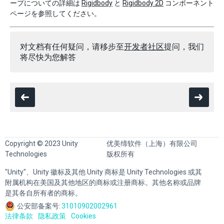
ープについての詳細は
Rigidbody
と
Rigidbody 2D
コンポーネント
ページを参照してください。
对文档有任何疑问，请移步至
开发者社区
提问，我们
将尽快为您解答
Copyright © 2023 Unity
优美缔软件（上海）有限公司
Technologies
版权所有
"Unity"、Unity 徽标及其他 Unity 商标是 Unity Technologies 或其
附属机构在美国及其他地区的商标或注册商标。其他名称或品牌
是其各自所有者的商标。
公安部备案号:
31010902002961
法律条款
隐私政策
Cookies