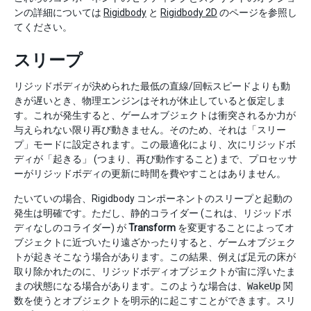
ンの詳細については
Rigidbody
と
Rigidbody 2D
のページを参照し
てください。
スリープ
リジッドボディが決められた最低の直線/回転スピードよりも動
きが遅いとき、物理エンジンはそれが休止していると仮定しま
す。これが発生すると、ゲームオブジェクトは衝突されるか力が
与えられない限り再び動きません。そのため、それは「スリー
プ」モードに設定されます。この最適化により、次にリジッドボ
ディが「起きる」 (つまり、再び動作すること) まで、プロセッサ
ーがリジッドボディの更新に時間を費やすことはありません。
たいていの場合、Rigidbody コンポーネントのスリープと起動の
発生は明確です。ただし、静的コライダー (これは、リジッドボ
ディなしのコライダー) が
Transform
を変更することによってオ
ブジェクトに近づいたり遠ざかったりすると、ゲームオブジェク
トが起きそこなう場合があります。この結果、例えば足元の床が
取り除かれたのに、リジッドボディオブジェクトが宙に浮いたま
まの状態になる場合があります。このような場合は、
WakeUp
関
数を使うとオブジェクトを明示的に起こすことができます。スリ