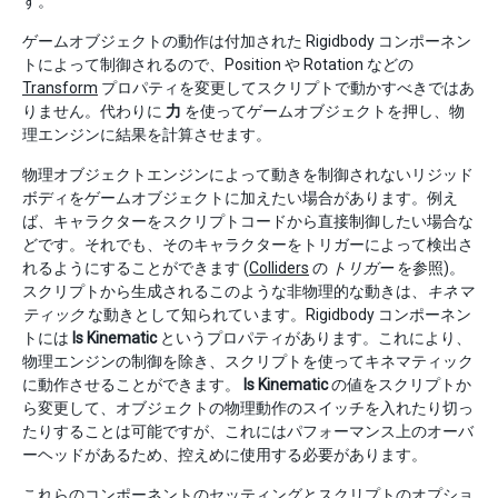
す。
ゲームオブジェクトの動作は付加された Rigidbody コンポーネン
トによって制御されるので、Position や Rotation などの
Transform
プロパティを変更してスクリプトで動かすべきではあ
りません。代わりに
力
を使ってゲームオブジェクトを押し、物
理エンジンに結果を計算させます。
物理オブジェクトエンジンによって動きを制御されないリジッド
ボディをゲームオブジェクトに加えたい場合があります。例え
ば、キャラクターをスクリプトコードから直接制御したい場合な
どです。それでも、そのキャラクターをトリガーによって検出さ
れるようにすることができます (
Colliders
の
トリガー
を参照)。
スクリプトから生成されるこのような非物理的な動きは、
キネマ
ティック
な動きとして知られています。Rigidbody コンポーネン
トには
Is Kinematic
というプロパティがあります。これにより、
物理エンジンの制御を除き、スクリプトを使ってキネマティック
に動作させることができます。
Is Kinematic
の値をスクリプトか
ら変更して、オブジェクトの物理動作のスイッチを入れたり切っ
たりすることは可能ですが、これにはパフォーマンス上のオーバ
ーヘッドがあるため、控えめに使用する必要があります。
これらのコンポーネントのセッティングとスクリプトのオプショ