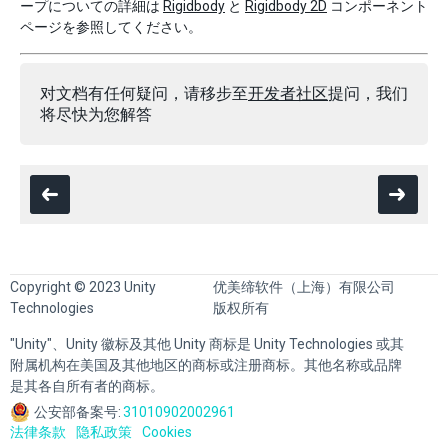
ープについての詳細は
Rigidbody
と
Rigidbody 2D
コンポーネント
ページを参照してください。
对文档有任何疑问，请移步至
开发者社区
提问，我们
将尽快为您解答
Copyright © 2023 Unity
优美缔软件（上海）有限公司
Technologies
版权所有
"Unity"、Unity 徽标及其他 Unity 商标是 Unity Technologies 或其
附属机构在美国及其他地区的商标或注册商标。其他名称或品牌
是其各自所有者的商标。
公安部备案号:
31010902002961
法律条款
隐私政策
Cookies