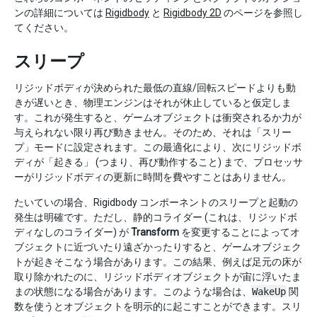
ンの詳細については
Rigidbody
と
Rigidbody 2D
のページを参照し
てください。
スリープ
リジッドボディが決められた最低の直線/回転スピードよりも動
きが遅いとき、物理エンジンはそれが休止していると仮定しま
す。これが発生すると、ゲームオブジェクトは衝突されるか力が
与えられない限り再び動きません。そのため、それは「スリー
プ」モードに設定されます。この最適化により、次にリジッドボ
ディが「起きる」 (つまり、再び動作すること) まで、プロセッサ
ーがリジッドボディの更新に時間を費やすことはありません。
たいていの場合、Rigidbody コンポーネントのスリープと起動の
発生は明確です。ただし、静的コライダー (これは、リジッドボ
ディなしのコライダー) が
Transform
を変更することによってオ
ブジェクトに近づいたり遠ざかったりすると、ゲームオブジェク
トが起きそこなう場合があります。この結果、例えば足元の床が
取り除かれたのに、リジッドボディオブジェクトが宙に浮いたま
まの状態になる場合があります。このような場合は、
WakeUp
関
数を使うとオブジェクトを明示的に起こすことができます。スリ