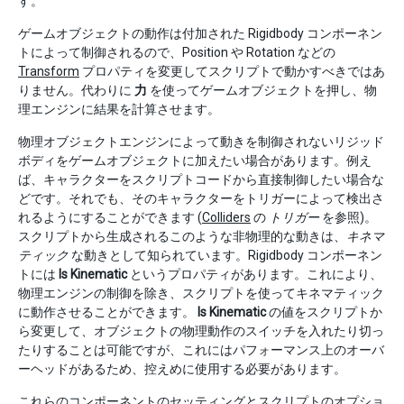
す。
ゲームオブジェクトの動作は付加された Rigidbody コンポーネン
トによって制御されるので、Position や Rotation などの
Transform
プロパティを変更してスクリプトで動かすべきではあ
りません。代わりに
力
を使ってゲームオブジェクトを押し、物
理エンジンに結果を計算させます。
物理オブジェクトエンジンによって動きを制御されないリジッド
ボディをゲームオブジェクトに加えたい場合があります。例え
ば、キャラクターをスクリプトコードから直接制御したい場合な
どです。それでも、そのキャラクターをトリガーによって検出さ
れるようにすることができます (
Colliders
の
トリガー
を参照)。
スクリプトから生成されるこのような非物理的な動きは、
キネマ
ティック
な動きとして知られています。Rigidbody コンポーネン
トには
Is Kinematic
というプロパティがあります。これにより、
物理エンジンの制御を除き、スクリプトを使ってキネマティック
に動作させることができます。
Is Kinematic
の値をスクリプトか
ら変更して、オブジェクトの物理動作のスイッチを入れたり切っ
たりすることは可能ですが、これにはパフォーマンス上のオーバ
ーヘッドがあるため、控えめに使用する必要があります。
これらのコンポーネントのセッティングとスクリプトのオプショ