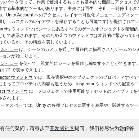
ールバー
を使って、作業で使用するもっとも基本的な機能にアクセスで
する基本的なツールがあります。中央には再生、停止、一時停止ボタンがあります。右側
ices、Unity Account へのアクセス、レイヤー可視化メニュー、
供し、カスタムのレイアウトを保存することも可能です) が提供されて
erarchy ウィンドウ
はシーンにあるすべてのゲームオブジェクトを階層的に
として表示されます。そのため 2 つのウィンドウは本質的に繋がって
れているか、その構造を表しています。
ームビュー
は、シーンのカメラを通して最終的に描画されたゲームのシ
ションが始まります。
ーンビュー
を使って、視覚的にシーンを操作し編集することができます
たは 2D で表示できます。
pector ウィンドウ
では、現在選択中のオブジェクトのプロパティすべて
によってプロパティの内容も違うため、Inspector ウィンドウの配置
ject ウィンドウ
は、プロジェクトで使用可能なアセットのライブラリを
示されます。
テータスバー
では、Unity の各種プロセスに関する表示や、関連する
有任何疑问，请移步至
开发者社区
提问，我们将尽快为您解答