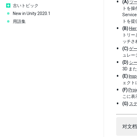
(A)
ツ
古いトピック
トを操作
New in Unity 2020.1
Serv
トを提
用語集
(B)
Hi
トリー
ッチさ
(C)
ゲ
ュレー
(D)
シ
3D ま
(E)
Ins
ェクト
(F)
Pro
こに表
(G)
ス
对文档