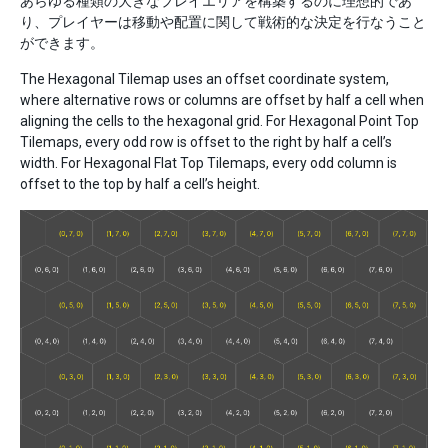
あらゆる種類の大きなプレイエリアを構築するのに理想的であ
り、プレイヤーは移動や配置に関して戦術的な決定を行なうこと
ができます。
The Hexagonal Tilemap uses an offset coordinate system,
where alternative rows or columns are offset by half a cell when
aligning the cells to the hexagonal grid. For Hexagonal Point Top
Tilemaps, every odd row is offset to the right by half a cell’s
width. For Hexagonal Flat Top Tilemaps, every odd column is
offset to the top by half a cell’s height.