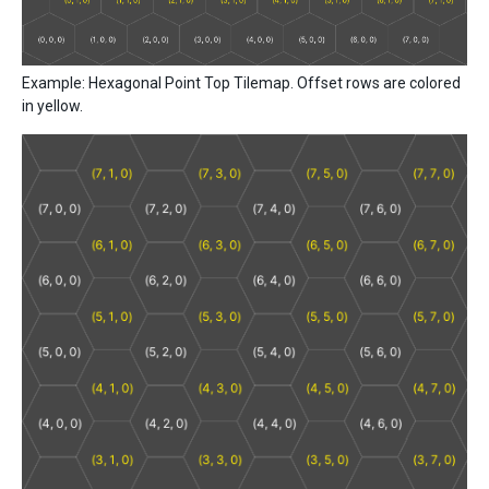
Example: Hexagonal Point Top Tilemap. Offset rows are colored
in yellow.