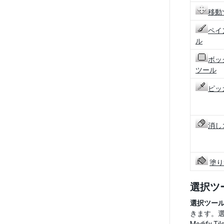
移動
ペイ
ル
ボッ
ツール
ピッ
消し
塗り
選択ツ
選択ツー
きます。選