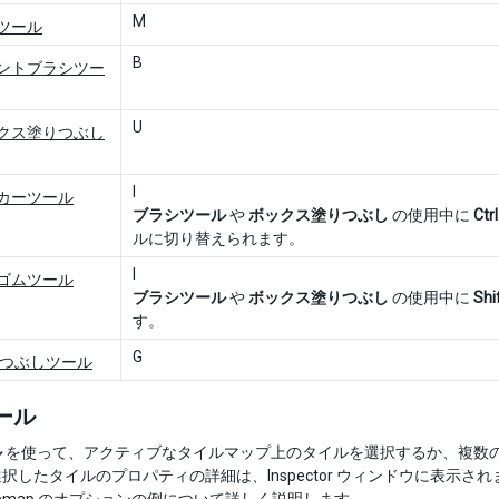
M
ツール
B
ントブラシツー
U
クス塗りつぶし
I
カーツール
ブラシツール
や
ボックス塗りつぶし
の使用中に
Ctrl
ルに切り替えられます。
I
ゴムツール
ブラシツール
や
ボックス塗りつぶし
の使用中に
Shi
す。
G
つぶしツール
ール
ル
を使って、アクティブなタイルマップ上のタイルを選択するか、複数
択したタイルのプロパティの詳細は、Inspector ウィンドウに表示され