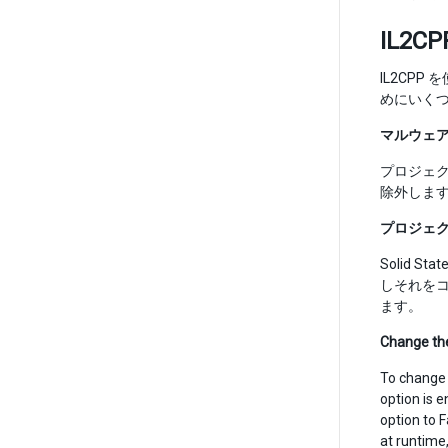
IL2
IL2CP
めにいく
マルウェ
プロジェク
除外しま
プロジェク
Solid 
しそれを
ます。
Change the
To change 
option is 
option to 
at runtime,