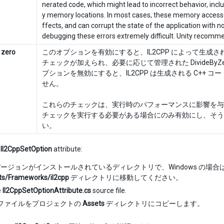
nerated code, which might lead to incorrect behavior, inclu
y memory locations. In most cases, these memory access
ffects, and can corrupt the state of the application with 
debugging these errors extremely difficult. Unity recomme
 zero
このオプションを有効にすると、IL2CPP によって生成さ
チェックが加えられ、必要に応じて管理された DivideByZer
プションを無効にすると、IL2CPP は生成される C++
せん。
これらのチェックは、実行時のパフォーマンスに影響を与
チェックを実行する必要がある場合にのみ有効にし、そう
い。
e
Il2CppSetOption
attribute:
y バージョンがインストールされているディレクトリで、Windows の場合
ts/Frameworks/il2cpp
ディレクトリに移動してください。
e
Il2CppSetOptionAttribute.cs
source file.
ファイルをプロジェクトの
Assets
ディレクトリにコピーします。