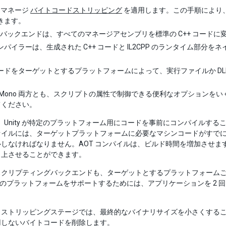
y はマネージ
バイトコードストリッピング
を適用します。この手順により
きます。
CPP バックエンドは、すべてのマネージアセンブリを標準の C++ コード
 コンパイラーは、生成された C++ コードと IL2CPP のランタイム
ードをターゲットとするプラットフォームによって、実行ファイルか DL
P と Mono 両方とも、スクリプトの属性で制御できる便利なオプション
てください。
P は、Unity が特定のプラットフォーム用にコードを事前にコンパイルする
イルには、ターゲットプラットフォームに必要なマシンコードがすでに含
ルしなければなりません。AOT コンパイルは、ビルド時間を増加させ
向上させることができます。
クリプティングバックエンドも、ターゲットとするプラットフォームごとに
両方のプラットフォームをサポートするためには、アプリケーションを 2 
ストリッピングステージでは、最終的なバイナリサイズを小さくすること
用しないバイトコードを削除します。