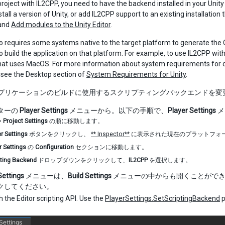
 project with IL2CPP, you need to have the backend installed in your Unit
nstall a version of Unity, or add IL2CPP support to an existing installati
and
Add modules to the Unity Editor
.
o requires some systems native to the target platform to generate the 
o build the application on that platform. For example, to use IL2CPP with
at uses MacOS. For more information about system requirements for de
 see the Desktop section of
System Requirements for Unity
.
 がアプリケーションのビルドに使用するスクリプティングバックエンドを変
ターの
Player Settings
メニューから。以下の手順で、
Player Settings
メ
>
Project Settings
の順に移動します。
r Settings
ボタンをクリックし、
** Inspector**
に表示された現在のプラットフォ
r Settings
の
Configuration
セクションに移動します。
pting Backend
ドロップダウンをクリックして、
IL2CPP
を選択します。
Settings
メニューは、
Build Settings
メニューの中からも開くことがで
クしてください。
 the Editor scripting API. Use the
PlayerSettings.SetScriptingBackend
p