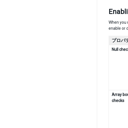
Enabl
When you u
enable or 
プロパ
Null che
Array bo
checks