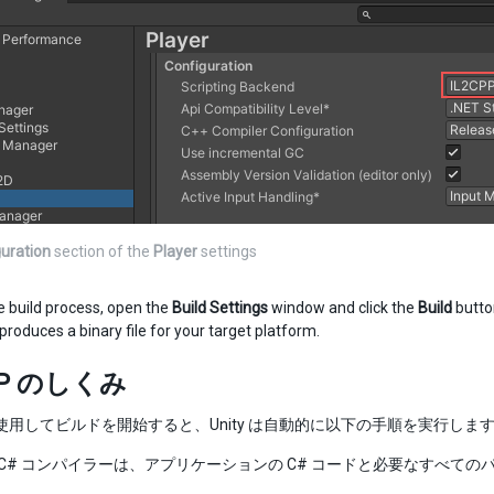
uration
section of the
Player
settings
he build process, open the
Build Settings
window and click the
Build
butto
 produces a binary file for your target platform.
PP のしくみ
P を使用してビルドを開始すると、Unity は自動的に以下の手順を実行しま
yn C# コンパイラーは、アプリケーションの C# コードと必要なすべてのパ
。