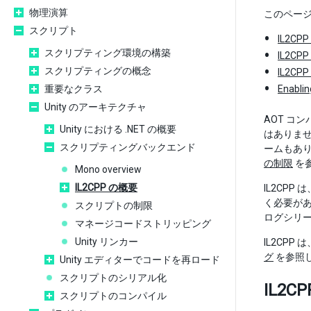
物理演算
このペー
スクリプト
IL2C
スクリプティング環境の構築
IL2CP
スクリプティングの概念
IL2C
重要なクラス
Enablin
Unity のアーキテクチャ
AOT コ
Unity における .NET の概要
はありませ
スクリプティングバックエンド
ームもあり
の制限
を
Mono overview
IL2CPP の概要
IL2CP
く必要があ
スクリプトの制限
ログシリ
マネージコードストリッピング
Unity リンカー
IL2CP
グ
を参照
Unity エディターでコードを再ロード
スクリプトのシリアル化
IL2
スクリプトのコンパイル