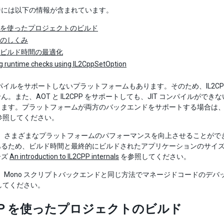
ジには以下の情報が含まれています。
PP を使ったプロジェクトのビルド
P のしくみ
PP ビルド時間の最適化
g runtime checks using IL2CppSetOption
ンパイルをサポートしないプラットフォームもあります。そのため、IL2
ん。また、AOT と IL2CPP をサポートしても、JIT コンパイルが
ます。プラットフォームが両方のバックエンドをサポートする場合は、M
参照してください。
P は、さまざまなプラットフォームのパフォーマンスを向上させること
るため、ビルド時間と最終的にビルドされたアプリケーションのサイズの
ーズ
An introduction to IL2CPP internals
を参照してください。
P は、Mono スクリプトバックエンドと同じ方法でマネージドコードのデ
してください。
CPP を使ったプロジェクトのビルド