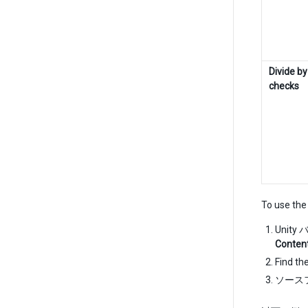
Divide by
checks
To use th
Unit
Conten
Find th
ソース