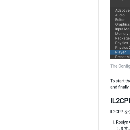
The
Config
To start t
and finally
IL2C
IL2CP
Rosl
します