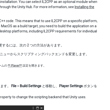
y installation. You can select IL2CPP as an optional module when
on through the Unity Hub. For more information, see
Installing the
C++ code. This means that to use IL2CPP on a specific platform,
 MacOS as a build target, you need to build the application on a
sktop platforms, including IL2CPP requirements for individual
更するには、次の 2 つの方法があります。
ニューからスクリプティングバックエンドを変更します。
ームの
** Player**
設定を開きます。
きます。
File
>
Build Settings
と移動し、
Player Settings
ボタンを
roperty to change the scripting backend that Unity uses.