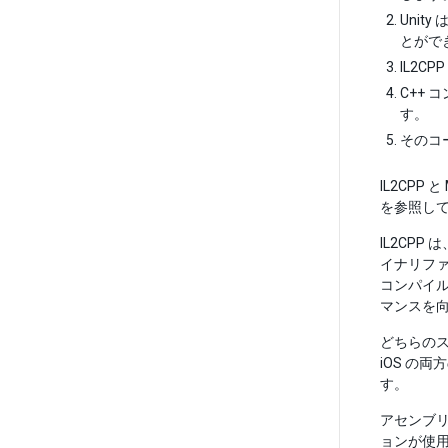
Unit
とがで
IL2
C++
す。
そのコ
IL2CP
を参照し
IL2CP
イナリファ
コンパイ
マンスを
どちらのス
iOS の
す。
アセンブリ
ョンが使