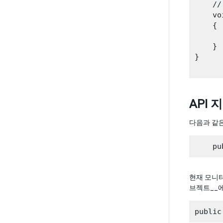
    //
    vo
    {

    }

}

API 
다음과 같
현재 모니터
브젝트__에