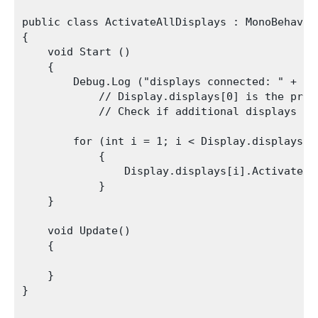
public class ActivateAllDisplays : MonoBehaviou
{

    void Start ()

    {

        Debug.Log ("displays connected: " + Dis
            // Display.displays[0] is the prim
            // Check if additional displays ar
        for (int i = 1; i < Display.displays.Le
            {

                Display.displays[i].Activate();
            }

    }

    void Update()

    {

    }

}
