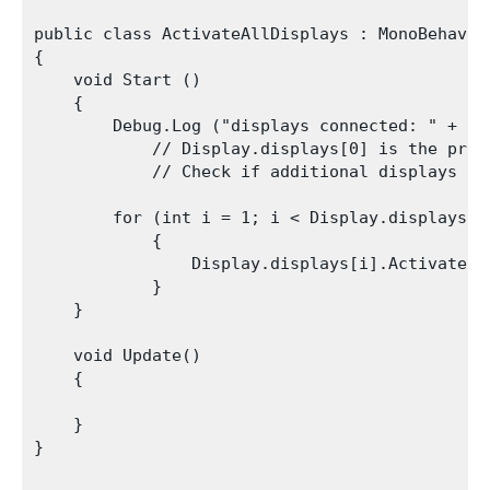
public class ActivateAllDisplays : MonoBehaviou
{

    void Start ()

    {

        Debug.Log ("displays connected: " + Dis
            // Display.displays[0] is the prim
            // Check if additional displays ar
        for (int i = 1; i < Display.displays.Le
            {

                Display.displays[i].Activate();
            }

    }

    void Update()

    {

    }

}
