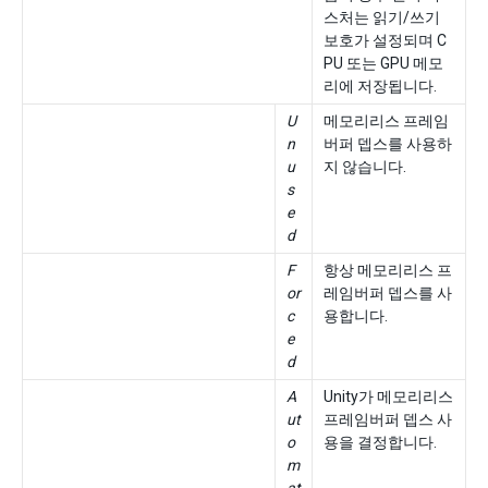
스처는 읽기/쓰기
보호가 설정되며 C
PU 또는 GPU 메모
리에 저장됩니다.
U
메모리리스 프레임
n
버퍼 뎁스를 사용하
u
지 않습니다.
s
e
d
F
항상 메모리리스 프
or
레임버퍼 뎁스를 사
c
용합니다.
e
d
A
Unity가 메모리리스
ut
프레임버퍼 뎁스 사
o
용을 결정합니다.
m