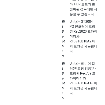
다. HDR 모드가 활
성화된 경우에만 사
용할 수 있습니다.
Bi
Unity는 ST2084
t
PQ 인코딩이 포함
D
된 Rec2020 프라이
e
머리와
pt
R10G10B10A2 버
h
퍼 포맷을 사용합니
1
다.
0
Bi
Unity는 리니어 컬
t
러(인코딩 없음)가
D
포함된 Rec709 프
e
라이머리와
pt
R16G16B16A16 버
h
퍼 포맷을 사용합니
1
다.
6