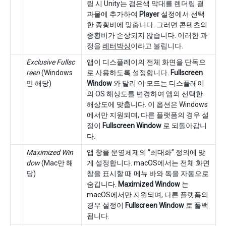
링 시 Unity는 검은색 막대를 렌더링 결
과물에 추가하여
Player
설정에서 선택
한 종횡비에 맞춥니다. 그러면 콘텐츠의
종횡비가 손상되지 않습니다. 이러한 과
정을
레터박싱
이라고 불립니다.
Exclusive Fullsc
앱이 디스플레이의 전체 화면을 단독으
reen
(Windows
로 사용하도록 설정합니다.
Fullscreen
만 해당)
Window
와 달리 이 모드는 디스플레이
의 OS 해상도를 변경하여 앱의 선택한
해상도에 맞춥니다. 이 옵션은 Windows
에서만 지원되며, 다른 플랫폼의 경우 설
정이
Fullscreen Window
로 되돌아갑니
다.
Maximized Win
앱 창을 운영체제의 “최대화” 정의에 맞
dow
(Mac만 해
게 설정합니다. macOS에서는 전체 화면
당)
창을 표시할 때 메뉴 바와 독을 자동으로
숨깁니다.
Maximized Window
는
macOS에서만 지원되며, 다른 플랫폼의
경우 설정이
Fullscreen Window
로 폴백
됩니다.