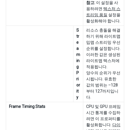
참고:
이 설정을 사
용하려면
텍스처 스
트리밍 품질
설정을
활성화해야 합니다.
S
리소스 충돌을 해결
tr
하기 위해 라이트맵
e
밉맵 스트리밍 우선
a
순위를 설정합니다.
m
이러한 값은 생성된
in
라이트맵 텍스처에
g
적용됩니다.
P
양수의 순위가 우선
ri
시됩니다. 유효한
or
값의 범위는 –128
it
부터 127까지입니
y
다.
Frame Timing Stats
CPU 및 GPU 프레임
시간 통계를 수집하
려면 이 프로퍼티를
활성화합니다.
다이