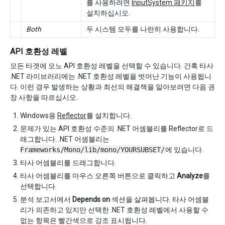
를 사용하려면
InputSystem 패키지
를
설치하십시오.
Both
두 시스템 모두를 나란히 사용합니다.
API 호환성 레벨
모든 타겟에 모노 API 호환성 레벨을 선택할 수 있습니다. 간혹 타사
.NET 라이브러리에는 .NET 호환성 레벨을 벗어난 기능이 사용됩니
다. 이런 경우 발생하는 상황과 최선의 해결책을 알아보려면 다음 권
장 사항을 따르십시오.
Windows용
Reflector
를 설치합니다.
문제가 있는 API 호환성 수준의 .NET 어셈블리를 Reflector로 드
래그합니다. .NET 어셈블리는
Frameworks/Mono/lib/mono/YOURSUBSET/
에 있습니다.
타사 어셈블리를 드래그합니다.
타사 어셈블리를 마우스 오른쪽 버튼으로 클릭하고
Analyze
를
선택합니다.
분석 보고서에서
Depends on
섹션을 살펴봅니다. 타사 어셈블
리가 의존하고 있지만 선택한 .NET 호환성 레벨에서 사용할 수
없는 항목은 빨간색으로 강조 표시됩니다.