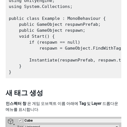
using UnityEngine;

using System.Collections;

public class Example : MonoBehaviour {

    public GameObject respawnPrefab;

    public GameObject respawn;

    void Start() {

        if (respawn == null)

            respawn = GameObject.FindWithTag("R
        Instantiate(respawnPrefab, respawn.tra
    }

새 태그 생성
인스펙터 창
은 게임 오브젝트 이름 아래에
Tag
및
Layer
드롭다운
메뉴를 표시합니다.