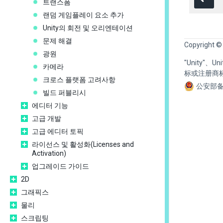
트랜스폼
랜덤 게임플레이 요소 추가
Unity의 회전 및 오리엔테이션
문제 해결
Copyright ©
광원
"Unity"、
카메라
标或注册商
크로스 플랫폼 고려사항
公安部备
빌드 퍼블리시
에디터 기능
고급 개발
고급 에디터 토픽
라이선스 및 활성화(Licenses and
Activation)
업그레이드 가이드
2D
그래픽스
물리
스크립팅