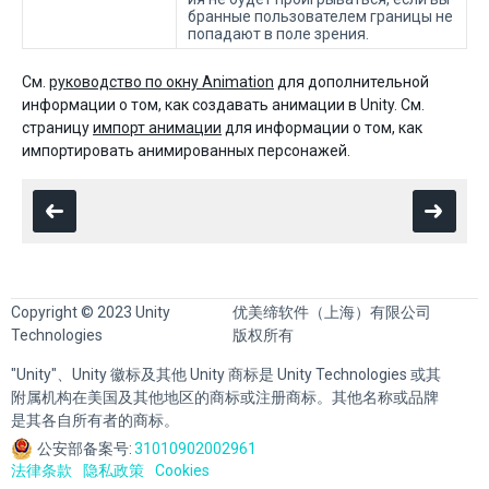
бранные пользователем границы не
попадают в поле зрения.
См.
руководство по окну Animation
для дополнительной
информации о том, как создавать анимации в Unity. См.
страницу
импорт анимации
для информации о том, как
импортировать анимированных персонажей.
Copyright © 2023 Unity
优美缔软件（上海）有限公司
Technologies
版权所有
"Unity"、Unity 徽标及其他 Unity 商标是 Unity Technologies 或其
附属机构在美国及其他地区的商标或注册商标。其他名称或品牌
是其各自所有者的商标。
公安部备案号:
31010902002961
法律条款
隐私政策
Cookies