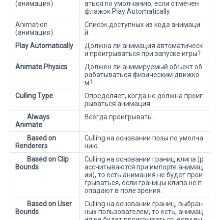
(анимация)
аться по умолчанию, если отмечен
флажок Play Automatically.
Animation
Список доступных из кода анимаци
(анимация)
й.
Play Automatically
Должна ли анимация автоматическ
и проигрываться при запуске игры?
Animate Physics
Должен ли анимируемый объект об
рабатываться физическим движко
м?
Culling Type
Определяет, когда не должна проиг
рываться анимация.
Always
Всегда проигрывать.
Animate
Based on
Culling на основании позы по умолча
Renderers
нию.
Based on Clip
Culling на основании границ клипа (р
Bounds
ассчитываются при импорте анимац
ии), то есть анимация не будет прои
грываться, если границы клипа не п
опадают в поле зрения.
Based on User
Culling на основании границ, выбран
Bounds
ных пользователем, то есть, анимац
ия не будет проигрываться, если вы