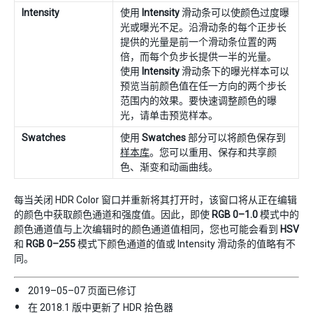
Intensity
使用
Intensity
滑动条可以使颜色过度曝
光或曝光不足。沿滑动条的每个正步长
提供的光量是前一个滑动条位置的两
倍，而每个负步长提供一半的光量。
使用
Intensity
滑动条下的曝光样本可以
预览当前颜色值在任一方向的两个步长
范围内的效果。要快速调整颜色的曝
光，请单击预览样本。
Swatches
使用
Swatches
部分可以将颜色保存到
样本库
。您可以重用、保存和共享颜
色、渐变和动画曲线。
每当关闭 HDR Color 窗口并重新将其打开时，该窗口将从正在编辑
的颜色中获取颜色通道和强度值。因此，即使
RGB 0–1.0
模式中的
颜色通道值与上次编辑时的颜色通道值相同，您也可能会看到
HSV
和
RGB 0–255
模式下颜色通道的值或 Intensity 滑动条的值略有不
同。
2019–05–07 页面已修订
在 2018.1 版中更新了 HDR 拾色器