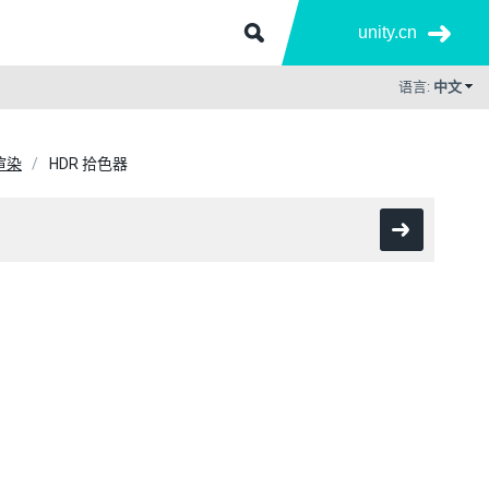
unity.cn
语言:
中文
渲染
HDR 拾色器