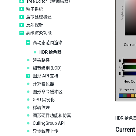
Tree Editor（树编辑器）
粒子系统
后期处理概述
反射探针
高级渲染功能
高动态范围渲染
HDR 拾色器
渲染路径
细节级别 (LOD)
图形 API 支持
计算着色器
图形命令缓冲区
GPU 实例化
稀疏纹理
图形硬件功能和仿真
HDR 拾
CullingGroup API
Current
异步纹理上传