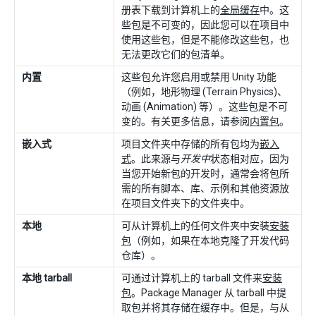
册表下载到计算机上的
全局缓存
中。这
些包是不可变的，因此您可以在项目中
使用这些包，但是不能修改这些包，也
无法更改它们的包清单。
内置
这些包允许您启用或禁用 Unity 功能
（例如，地形物理 (Terrain Physics)、
动画 (Animation) 等）。这些包是不可
变的。有关更多信息，请参阅
内置包
。
嵌入式
项目文件夹中存储的所有包均为
嵌入
式
。此来源与
开发中
状态相对应，因为
当您开始新包的开发时，通常会将包所
需的所有脚本、库、示例和其他资源放
在项目文件夹下的文件夹中。
本地
可从计算机上的任何文件夹中安装
安装
包
（例如，如果在本地克隆了开发代码
仓库）。
本地 tarball
可通过计算机上的 tarball 文件来
安装
包
。Package Manager 从 tarball 中提
取包并将其存储在缓存中。但是，与从