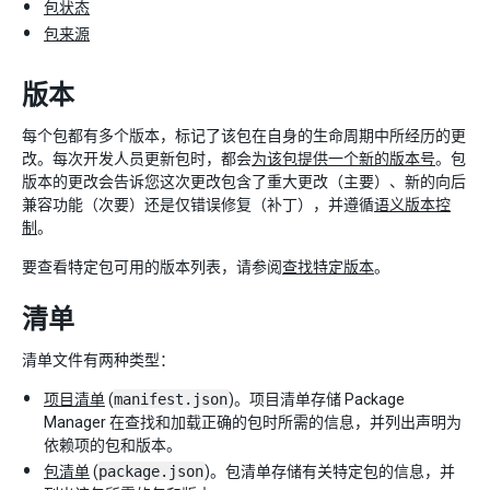
包状态
包来源
版本
每个包都有多个版本，标记了该包在自身的生命周期中所经历的更
改。每次开发人员更新包时，都会
为该包提供一个新的版本号
。包
版本的更改会告诉您这次更改包含了重大更改（主要）、新的向后
兼容功能（次要）还是仅错误修复（补丁），并遵循
语义版本控
制
。
要查看特定包可用的版本列表，请参阅
查找特定版本
。
清单
清单文件有两种类型：
项目清单
(
manifest.json
)。项目清单存储 Package
Manager 在查找和加载正确的包时所需的信息，并列出声明为
依赖项的包和版本。
包清单
(
package.json
)。包清单存储有关特定包的信息，并