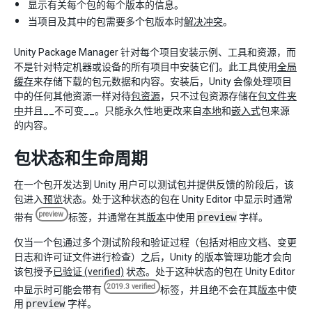
显示有关每个包的每个版本的信息。
当项目及其中的包需要多个包版本时
解决冲突
。
Unity Package Manager 针对每个项目安装示例、工具和资源，而
不是针对特定机器或设备的所有项目中安装它们。此工具使用
全局
缓存
来存储下载的包元数据和内容。安装后，Unity 会像处理项目
中的任何其他资源一样对待
包资源
，只不过包资源存储在
包文件夹
中
并且__不可变__。只能永久性地更改来自
本地
和
嵌入式
包来源
的内容。
包状态和生命周期
在一个包开发达到 Unity 用户可以测试包并提供反馈的阶段后，该
包进入
预览
状态。处于这种状态的包在 Unity Editor 中显示时通常
preview
带有
标签，并通常在其
版本
中使用
preview
字样。
仅当一个包通过多个测试阶段和验证过程（包括对相应文档、变更
日志和许可证文件进行检查）之后，Unity 的版本管理功能才会向
该包授予
已验证 (verified)
状态。处于这种状态的包在 Unity Editor
2019.3 verified
中显示时可能会带有
标签，并且绝不会在其
版本
中使
用
preview
字样。