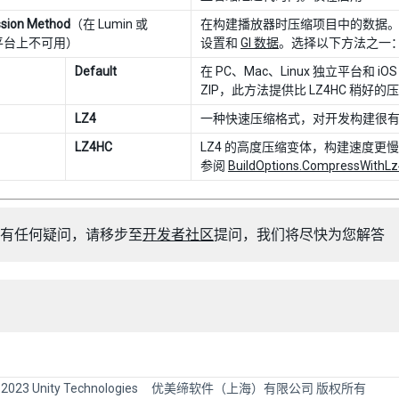
sion Method
（在 Lumin 或
在构建播放器时压缩项目中的数据
 平台上不可用）
设置和
GI 数据
。选择以下方法之一
Default
在 PC、Mac、Linux 独立平台和 
ZIP，此方法提供比 LZ4HC 稍
LZ4
一种快速压缩格式，对开发构建很
LZ4HC
LZ4 的高度压缩变体，构建速度
参阅
BuildOptions.CompressWithL
有任何疑问，请移步至
开发者社区
提问，我们将尽快为您解答
 2023 Unity Technologies
优美缔软件（上海）有限公司 版权所有