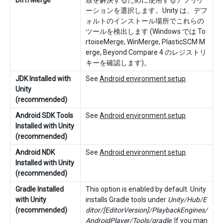
ーションを選択します。Unity は、デフ
ォルトのインストール場所でこれらの
ツールを検出します (Windows では To
rtoiseMerge, WinMerge, PlasticSCM M
erge, Beyond Compare 4 のレジストリ
キーを確認します)。
JDK Installed with
See
Android environment setup
.
Unity
(recommended)
Android SDK Tools
See
Android environment setup
.
Installed with Unity
(recommended)
Android NDK
See
Android environment setup
.
Installed with Unity
(recommended)
Gradle Installed
This option is enabled by default. Unity
with Unity
installs Gradle tools under
Unity/Hub/E
(recommended)
ditor/[EditorVersion]/PlaybackEngines/
AndroidPlayer/Tools/gradle
. If you man