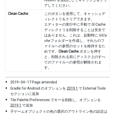
ression を無効にしてキャッシュをクリ
アしてください。
Clean Cache
このボタンを使用して、キャッシュデ
ィレクトリをクリアできます。
エディターの実行中に手動で GI Cache
ディレクトリを削除することは安全で
はありません。これは、起動時に
GiCa
che
フォルダーを作成し、それらのフ
ァイルへの参照のセットを維持するた
めです。
Clean Cache
ボタンを押す
と、削除される前にディスク上のすべ
てのファイルへの参照が解除されま
す。
2019–04–17 Page amended
Gradle for Android のオプションを
2019.1
で External Tools
セクションに追加
Tile Palette Preferences でキーを削除し、オプションを
2019.1
で追加
子ゲームオブジェクトの色の選択のアウトライン色の設定は