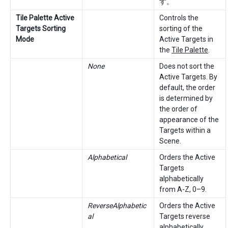
す。
Tile Palette Active
Controls the
Targets Sorting
sorting of the
Mode
Active Targets in
the
Tile Palette
.
None
Does not sort the
Active Targets. By
default, the order
is determined by
the order of
appearance of the
Targets within a
Scene.
Alphabetical
Orders the Active
Targets
alphabetically
from A-Z, 0–9.
ReverseAlphabetic
Orders the Active
al
Targets reverse
alphabetically