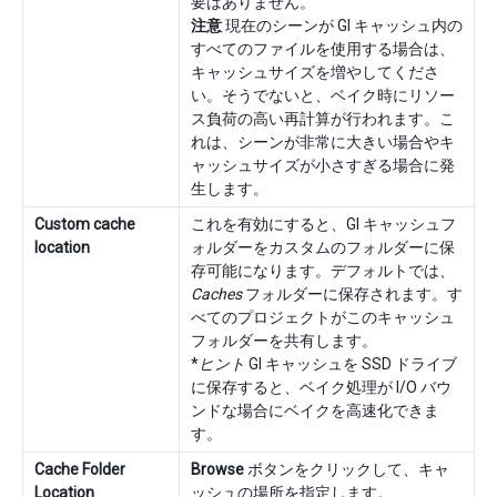
要はありません。
注意
現在のシーンが GI キャッシュ内の
すべてのファイルを使用する場合は、
キャッシュサイズを増やしてくださ
い。そうでないと、ベイク時にリソー
ス負荷の高い再計算が行われます。こ
れは、シーンが非常に大きい場合やキ
ャッシュサイズが小さすぎる場合に発
生します。
Custom cache
これを有効にすると、GI キャッシュフ
location
ォルダーをカスタムのフォルダーに保
存可能になります。デフォルトでは、
Caches
フォルダーに保存されます。す
べてのプロジェクトがこのキャッシュ
フォルダーを共有します。
*
ヒント
GI キャッシュを SSD ドライブ
に保存すると、ベイク処理が I/O バウ
ンドな場合にベイクを高速化できま
す。
Cache Folder
Browse
ボタンをクリックして、キャ
Location
ッシュの場所を指定します。