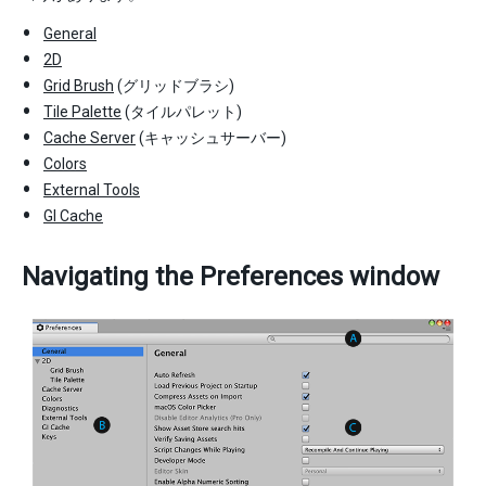
General
2D
Grid Brush
(グリッドブラシ)
Tile Palette
(タイルパレット)
Cache Server
(キャッシュサーバー)
Colors
External Tools
GI Cache
Navigating the Preferences window