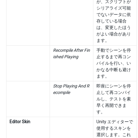
が、スクリプトが
シリアライズ可能
でないデータに依
存している場合
は、変更したほう
がよい場合があり
ます。
Recompile After Fin
手動でシーンを停
ished Playing
止するまで再コン
パイルを行い、い
かなる中断も避け
ます。
Stop Playing And R
即座にシーンを停
ecompile
止して再コンパイ
ルし、テストを素
早く再開できま
す。
Editor Skin
Unity エディターで
使用するスキンを
選択します。これ