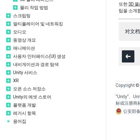
또한
3D 
물리 작업 방법
팁을 소개
스크립팅
멀티플레이어 및 네트워킹
对文档
오디오
동영상 개요
애니메이션
사용자 인터페이스(UI) 생성
내비게이션과 경로 탐색
Unity 서비스
XR
Copyright ©
오픈 소스 저장소
"Unity"、
Unity의 에셋 스토어
标或注册商
플랫폼 개발
公安部备
레거시 항목
용어집