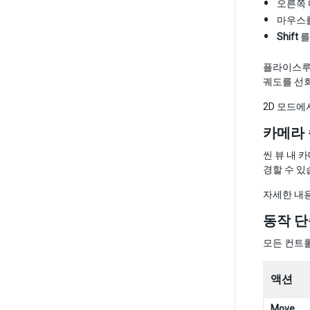
오른쪽 
마우스
Shift
를
플라이스루
궤도를 선
2D 모드에
카메라
씬 뷰 내 
경할 수 있
자세한 내
동작 
모든 컨트롤
액션
Move