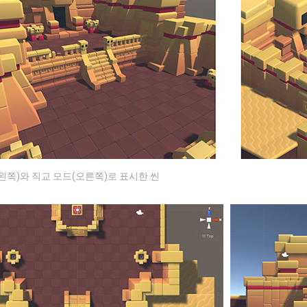
왼쪽)와 직교 모드(오른쪽)로 표시한 씬