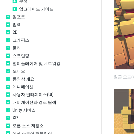
분석
업그레이드 가이드
임포트
입력
2D
그래픽스
물리
스크립팅
멀티플레이어 및 네트워킹
오디오
원근 모드(
동영상 개요
애니메이션
사용자 인터페이스(UI)
내비게이션과 경로 탐색
Unity 서비스
XR
오픈 소스 저장소
에셋 스토어 퍼블리싱