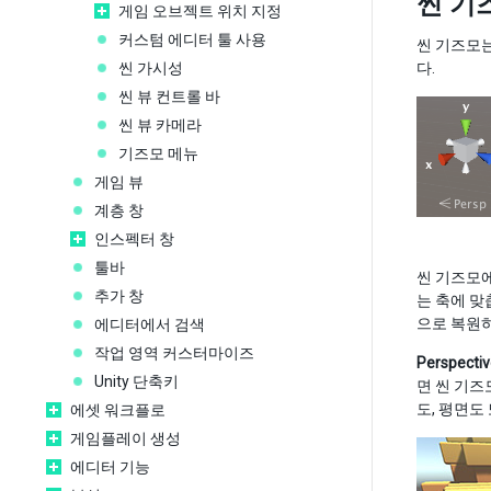
씬 기
게임 오브젝트 위치 지정
커스텀 에디터 툴 사용
씬 기즈모는
씬 가시성
다.
씬 뷰 컨트롤 바
씬 뷰 카메라
기즈모 메뉴
게임 뷰
계층 창
인스펙터 창
툴바
씬 기즈모에
추가 창
는 축에 맞
으로 복원
에디터에서 검색
작업 영역 커스터마이즈
Perspecti
Unity 단축키
면 씬 기즈
도, 평면도
에셋 워크플로
게임플레이 생성
에디터 기능