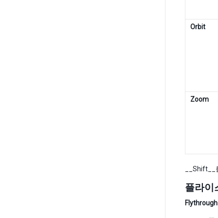
Orbit
Zoom
__Shif
플라이
Flythroug