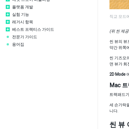
플랫폼 개발
실험 기능
직교 모드에
레거시 항목
베스트 프랙티스 가이드
(위 씬 제공
전문가 가이드
씬 뷰의 뷰
용어집
약간 위쪽
씬 기즈모
면 뷰가 회
2D Mode
에
Mac 
트랙패드가 
세 손가락
니다.
씬 뷰