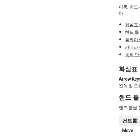
이동, 궤도
다.
화살표
핸드 툴
플라이
카메라
동작 
화살표
Arrow Key
왼쪽 및 오
핸드 툴
핸드 툴을
컨트롤:
Move