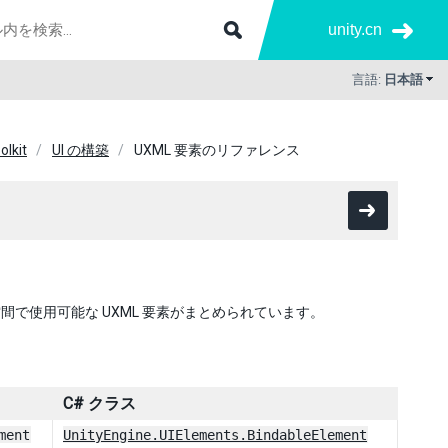
unity.cn
言語:
日本語
olkit
UI の構築
UXML 要素のリファレンス
間で使用可能な UXML 要素がまとめられています。
C# クラス
ment
UnityEngine.UIElements.BindableElement