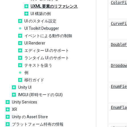
ColorFi
UXML 要素のリファレンス
UI 構築の例
UI のスタイル設定
CurveFi
UI Toolkit Debugger
イベントによる動作の制御
UI Renderer
DoubleF
エディター UI のサポート
ランタイム UI のサポート
テキストを扱う
Dropdow
例
移行ガイド
EnumFie
Unity UI
IMGUI (即時モードの GUI)
Unity Services
EnumFla
XR
Unity の Asset Store
プラットフォーム特有の情報