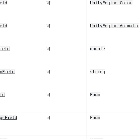
eld
可
UnityEngine.Color
eld
可
UnityEngine.Animati
ield
可
double
nField
可
string
ld
可
Enum
gsField
可
Enum