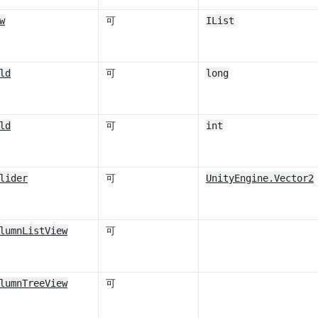
w
可
IList
ld
可
long
ld
可
int
lider
可
UnityEngine.Vector2
lumnListView
可
lumnTreeView
可