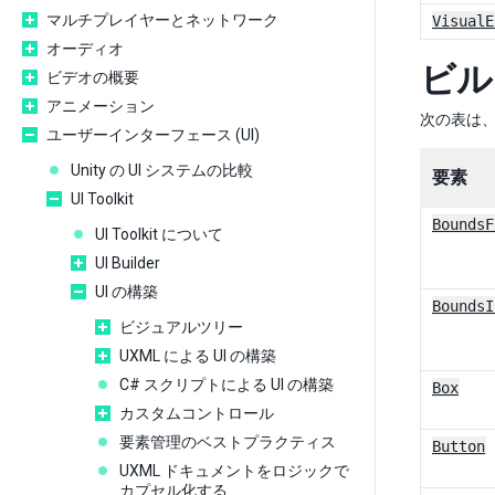
マルチプレイヤーとネットワーク
VisualE
オーディオ
ビル
ビデオの概要
アニメーション
次の表は、
ユーザーインターフェース (UI)
Unity の UI システムの比較
要素
UI Toolkit
BoundsF
UI Toolkit について
UI Builder
UI の構築
BoundsI
ビジュアルツリー
UXML による UI の構築
C# スクリプトによる UI の構築
Box
カスタムコントロール
要素管理のベストプラクティス
Button
UXML ドキュメントをロジックで
カプセル化する