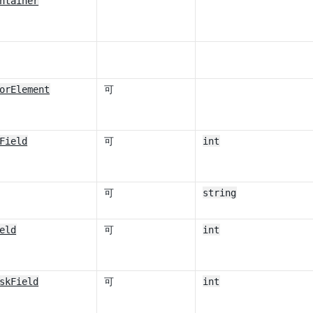
ntainer
orElement
可
Field
可
int
可
string
eld
可
int
skField
可
int