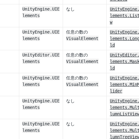
UnityEngine.UIE
なし
UnityEngine
lements
lements.Lis
w
UnityEngine.UIE
任意の数の
UnityEngine
lements
VisualElement
lements.Lon
ld
UnityEditor.UIE
任意の数の
UnityEditor
lements
VisualElement
lements.Mas
ld
UnityEngine.UIE
任意の数の
UnityEngine
lements
VisualElement
lements.Min
lider
UnityEngine.UIE
なし
UnityEngine
lements
lements.Mul
lumnListVie
UnityEngine.UIE
なし
UnityEngine
lements
lements.Mul
lumnTreeVie