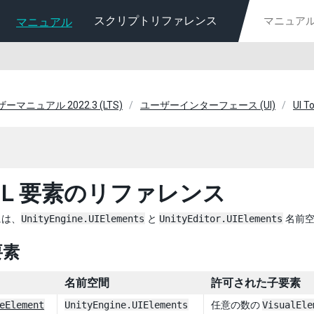
スクリプトリファレンス
マニュアル
ーザーマニュアル 2022.3 (LTS)
ユーザーインターフェース (UI)
UI To
ML 要素のリファレンス
には、
UnityEngine.UIElements
と
UnityEditor.UIElements
名前空
要素
名前空間
許可された子要素
eElement
UnityEngine.UIElements
任意の数の
VisualEle