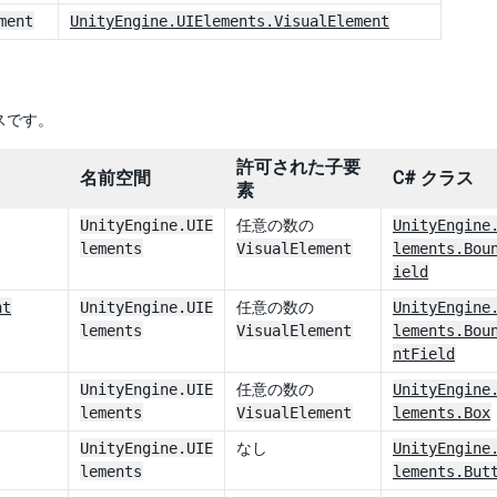
ment
UnityEngine.UIElements.VisualElement
スです。
許可された子要
名前空間
C# クラス
素
UnityEngine.UIE
任意の数の
UnityEngine
lements
VisualElement
lements.Bou
ield
nt
UnityEngine.UIE
任意の数の
UnityEngine
lements
VisualElement
lements.Bou
ntField
UnityEngine.UIE
任意の数の
UnityEngine
lements
VisualElement
lements.Box
UnityEngine.UIE
なし
UnityEngine
lements
lements.But