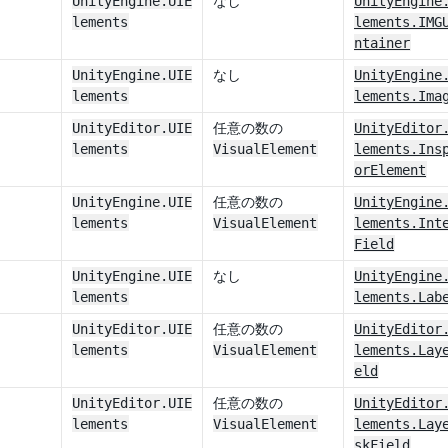
UnityEngine.UIE
なし
UnityEngine
lements
lements.IMG
ntainer
UnityEngine.UIE
なし
UnityEngine
lements
lements.Ima
UnityEditor.UIE
任意の数の
UnityEditor
lements
VisualElement
lements.Ins
orElement
UnityEngine.UIE
任意の数の
UnityEngine
lements
VisualElement
lements.Int
Field
UnityEngine.UIE
なし
UnityEngine
lements
lements.Lab
UnityEditor.UIE
任意の数の
UnityEditor
lements
VisualElement
lements.Lay
eld
UnityEditor.UIE
任意の数の
UnityEditor
lements
VisualElement
lements.Lay
skField