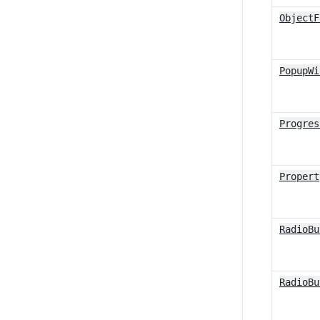
ObjectF
PopupWi
Progres
Propert
RadioBu
RadioBu