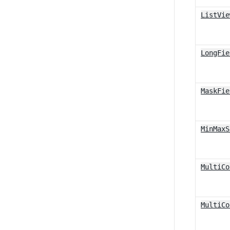
ListVie
LongFie
MaskFie
MinMaxS
MultiCo
MultiCo