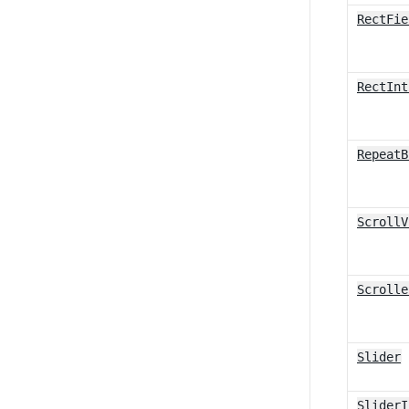
RectFie
RectInt
RepeatB
ScrollV
Scrolle
Slider
SliderI