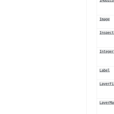
IMGUICo
Image
Inspect
Integer
Label
LayerFi
LayerMa