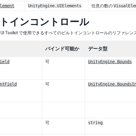
lement
UnityEngine.UIElements
任意の数の
VisualEle
トインコントロール
UI Toolkit で使用できるすべてのビルトインコントロールのリファレン
バインド可能か
データ型
ield
可
UnityEngine.Bounds
ntField
可
UnityEngine.BoundsI
可
string