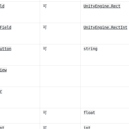
ld
可
UnityEngine.Rect
Field
可
UnityEngine.RectInt
utton
可
string
iew
r
可
float
nt
可
int