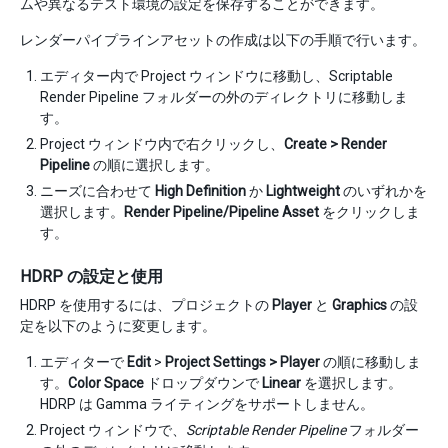
ムや異なるテスト環境の設定を保存することができます。
レンダーパイプラインアセットの作成は以下の手順で行います。
エディター内で Project ウィンドウに移動し、Scriptable
Render Pipeline フォルダーの外のディレクトリに移動しま
す。
Project ウィンドウ内で右クリックし、
Create > Render
Pipeline
の順に選択します。
ニーズに合わせて
High Definition
か
Lightweight
のいずれかを
選択します。
Render Pipeline/Pipeline Asset
をクリックしま
す。
HDRP の設定と使用
HDRP を使用するには、プロジェクトの
Player
と
Graphics
の設
定を以下のように変更します。
エディターで
Edit
>
Project Settings > Player
の順に移動しま
す。
Color Space
ドロップダウンで
Linear
を選択します。
HDRP は Gamma ライティングをサポートしません。
Project ウィンドウで、
Scriptable Render Pipeline
フォルダー