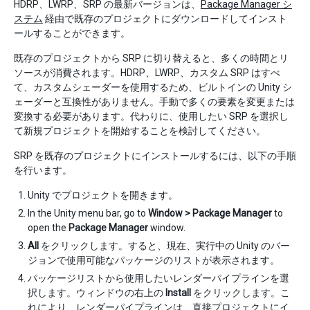
HDRP、LWRP、SRP の最新バージョンは、
Package Manager シ
ステム
経由で既存のプロジェクトにダウンロードしてインスト
ールすることができます。
既存のプロジェクトから SRP に切り替えると、多くの時間とリ
ソースが消費されます。HDRP、LWRP、カスタム SRP はすべ
て、カスタムシェーダーを使用するため、ビルトインの Unity シ
ェーダーと互換性がありません。手動で多くの要素を変更または
変換する必要があります。代わりに、使用したい SRP を選択し
て新規プロジェクトを開始することを検討してください。
SRP を既存のプロジェクトにインストールするには、以下の手順
を行います。
Unity でプロジェクトを開きます。
In the Unity menu bar, go to
Window > Package Manager
to
open the
Package Manager
window.
All
をクリックします。すると、現在、実行中の Unity のバー
ジョンで使用可能なパッケージのリストが表示されます。
パッケージリストから使用したいレンダーパイプラインを選
択します。ウィンドウの右上の
Install
をクリックします。こ
れにより、レンダーパイプラインは、直接プロジェクトにイ