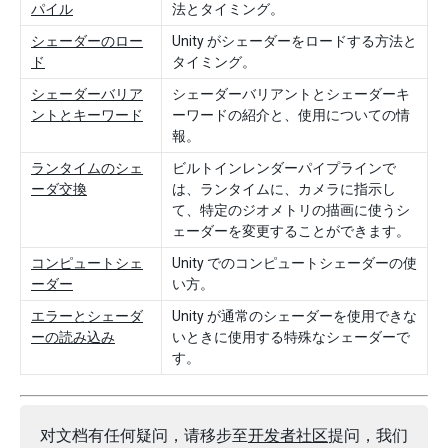
パイル
法とタイミング。
シェーダーのロー
Unity がシェーダーをロードする方法と
ド
タイミング。
シェーダーバリア
シェーダーバリアントとシェーダーキ
ントとキーワード
ーワードの紹介と、使用についての情
報。
ランタイムのシェ
ビルトインレンダーパイプラインで
ーダ交換
は、ランタイムに、カメラに指示し
て、特定のジオメトリの描画に使うシ
ェーダーを変更することができます。
コンピュートシェ
Unity でのコンピュートシェーダーの使
ーダー
い方。
エラーとシェーダ
Unity が通常のシェーダーを使用できな
ーの読み込み
いときに使用する特殊なシェーダーで
す。
对文档有任何疑问，请移步至
开发者社区
提问，我们